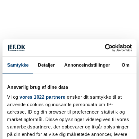
XS
XS
S
M
L
XL
2XL
3XL
4XL
Køb flere, spar mere
ANTAL
PRIS / STK.
SPAR
Samtykke
Detaljer
Annonceindstillinger
Om
10
441,28
24%
DKK
25
429,66
26%
DKK
Ansvarlig brug af dine data
Vi og
vores 1022 partnere
ønsker dit samtykke til at
50
418,05
28%
DKK
anvende cookies og indsamle persondata om IP-
100
406,44
30%
DKK
adresse, ID og din browser til præferencer, statistik og
marketingformål. Disse oplysninger videregives til vores
250
389,02
33%
DKK
samarbejdspartnere, der opbevarer og tilgår oplysninger
på din enhed for at vise dig målrettede annoncer, levere
500
377,41
35%
DKK