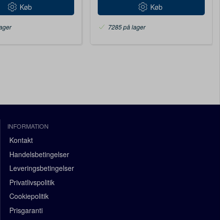
Køb
Køb
ager
7285 på lager
INFORMATION
Kontakt
Handelsbetingelser
Leveringsbetingelser
Privatlivspolitik
Cookiepolitik
Prisgaranti