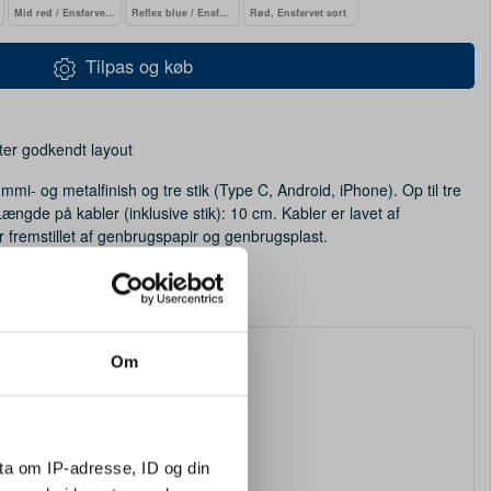
Mid red / Ensfarvet sort
Reflex blue / Ensfarvet sort
Rød, Ensfarvet sort
Tilpas og køb
ter godkendt layout
i- og metalfinish og tre stik (Type C, Android, iPhone). Op til tre
ngde på kabler (inklusive stik): 10 cm. Kabler er lavet af
fremstillet af genbrugspapir og genbrugsplast.
Om
ta om IP-adresse, ID og din