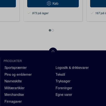
Køb
973 på lager
167 på l
PRODUKTER
Sportspræmier
Logoslik & drikkevarer
Pins og emblemer
Tekstil
Navneskilte
Tryksager
Militærartikler
Foreninger
Merchandise
Egne varer
Firmagaver