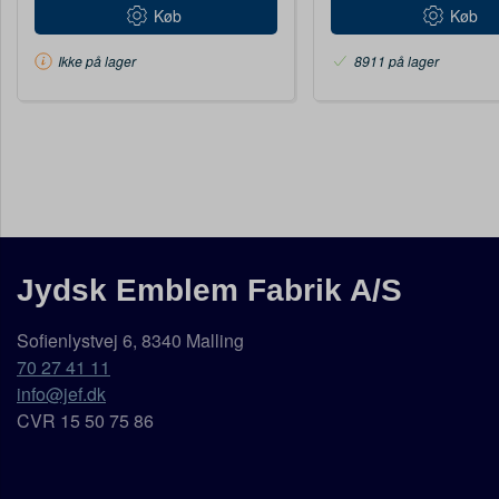
Køb
Køb
Ikke på lager
8911 på lager
Jydsk Emblem Fabrik A/S
Sofienlystvej 6, 8340 Malling
70 27 41 11
info@jef.dk
CVR 15 50 75 86