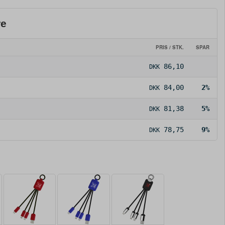
re
PRIS / STK.
SPAR
86,10
DKK
84,00
2%
DKK
81,38
5%
DKK
78,75
9%
DKK