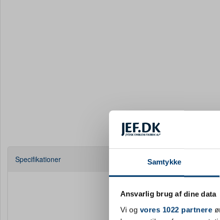
Specifikationer
Samtykke
Farve
Materiale
Ansvarlig brug af dine data
Vi og
vores 1022 partnere
øn
Bredde mm