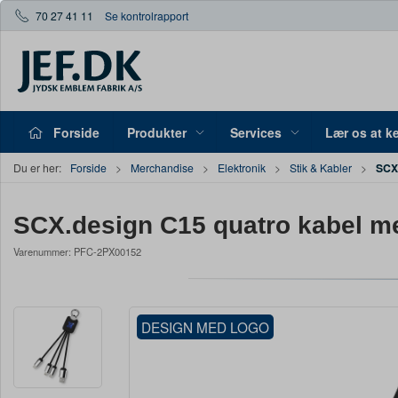
70 27 41 11
Se kontrolrapport
Forside
Produkter
Services
Lær os at k
SCX.
Du er her:
Forside
Merchandise
Elektronik
Stik & Kabler
SCX.design C15 quatro kabel m
Varenummer:
PFC-2PX00152
DESIGN MED LOGO