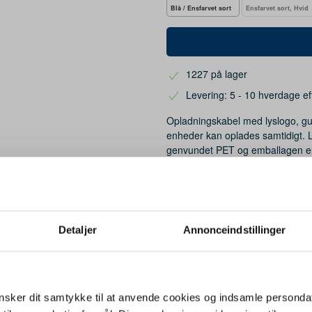
Blå / Ensfarvet sort
Ensfarvet sort, Hvid
1227 på lager
Levering: 5 - 10 hverdage ef
Opladningskabel med lyslogo, gumm
enheder kan oplades samtidigt. Læ
genvundet PET og emballagen er 
Mere information
Detaljer
Annonceindstillinger
Blå, Sort, Hvid, Mid red, Reflex blue, Rød
Recycled PET plast, Metal, Gummi
sker dit samtykke til at anvende cookies og indsamle personda
26