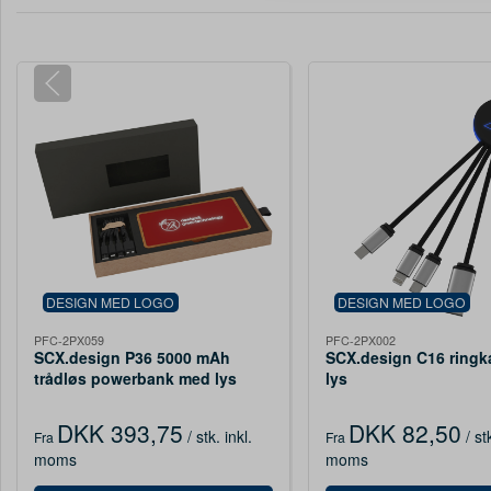
DESIGN MED LOGO
DESIGN MED LOGO
PFC-2PX059
PFC-2PX002
SCX.design P36 5000 mAh
SCX.design C16 ringk
trådløs powerbank med lys
lys
DKK 393,75
DKK 82,50
/ stk.
inkl.
/ st
Fra
Fra
moms
moms