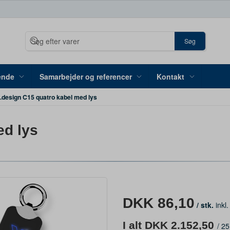
Søg
ende
Samarbejder og referencer
Kontakt
design C15 quatro kabel med lys
ed lys
DKK 86,10
/ stk.
inkl
I alt DKK 2.152,50
/
25