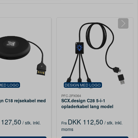
MED LOGO
DESIGN MED LOGO
PFC-2PX064
gn C18 rejsekabel med
SCX.design C28 5-i-1
opladerkabel lang model
127,50
DKK 112,50
/ stk.
inkl.
/ stk.
inkl.
Fra
moms