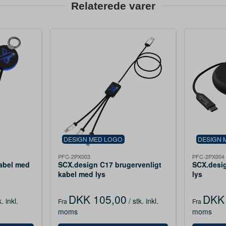
Relaterede varer
DESIGN MED LOGO
DESIGN 
PFC-2PX003
PFC-2PX004
abel med
SCX.design C17 brugervenligt
SCX.desi
kabel med lys
lys
DKK 105,00
DKK 
k.
inkl.
/ stk.
inkl.
Fra
Fra
moms
moms