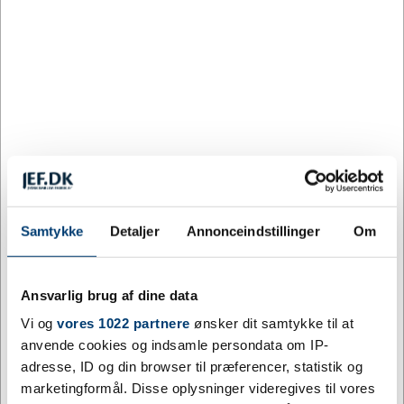
Tilpas og køb
3 på lager
Levering: 5 - 10 hverdage efter godkendt layout
5-i-1 opladningskabel af genvundet PET med lysende logo og
firkantet æske i bambus Det lysende logo er synligt på begge
sider. Har 3 stik (type C, micro USB, iPhone) og et dobbelt USB-
stik til universel brug. Leveres i en TPU-pose med et kort af
kraftpapir. Kabellængde: 1 meter. Inkluderer 3 års garanti.
Samtykke
Detaljer
Annonceindstillinger
Om
Mere information
Specifikationer
Ansvarlig brug af dine data
Vi og
vores 1022 partnere
ønsker dit samtykke til at
anvende cookies og indsamle persondata om IP-
Farve
Blå, Træ, Sort
adresse, ID og din browser til præferencer, statistik og
marketingformål. Disse oplysninger videregives til vores
Materiale
Træ