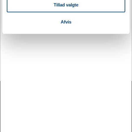
at analysere vores trafik. Vi deler også oplysninger om
Tillad valgte
din brug af vores hjemmeside med vores partnere inden
Mere information
for sociale medier, annonceringspartnere og
analysepartnere. Vores partnere kan kombinere disse
Afvis
data med andre oplysninger, du har givet dem, eller som
Information
Specifikationer
de har indsamlet fra din brug af deres tjenester.
SEVEN SEAS The knit | o-neck | dame. Pullover med rund
hals. Blød mulesingfri merino uld. Skal maskinvaskes på
uldprogram. Trækkes let i facon efter vask
Jydsk Emblem Fabrik A/S
Sofienlystvej 6, 8340 Malling
70 27 41 11
info@jef.dk
CVR 15 50 75 86