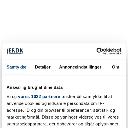
Mørk grå melange
Sand melange
Sort
Størrelse:
S
S
M
L
XL
2XL
3XL
Samtykke
Detaljer
Annonceindstillinger
Om
Køb flere, spar mere
Ansvarlig brug af dine data
ANTAL
PRIS / STK.
SPAR
Vi og
vores 1022 partnere
ønsker dit samtykke til at
10
379,05
24%
DKK
anvende cookies og indsamle persondata om IP-
adresse, ID og din browser til præferencer, statistik og
25
369,08
26%
DKK
marketingformål. Disse oplysninger videregives til vores
samarbejdspartnere, der opbevarer og tilgår oplysninger
100
344,14
31%
DKK