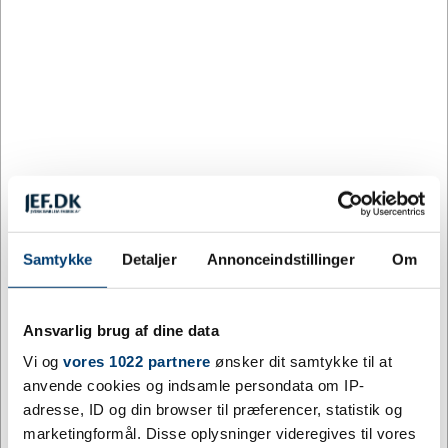
28 på lager
Levering: 5 - 10 hverdage efter godkendt layout
Håndlavet 750 ml vandkaraffel lavet af upcyclede vinflasker fra
Zanzibar, Tanzania. Vinflaskerne indsamles fra hoteller,
restauranter og barer, hvorefter de sorteres, renses og skæres i
forskellige former og størrelser. Leveres i en æske.
Mere information
Samtykke
Detaljer
Annonceindstillinger
Om
Relaterede varer
Ansvarlig brug af dine data
Vi og
vores 1022 partnere
ønsker dit samtykke til at
anvende cookies og indsamle persondata om IP-
adresse, ID og din browser til præferencer, statistik og
marketingformål. Disse oplysninger videregives til vores