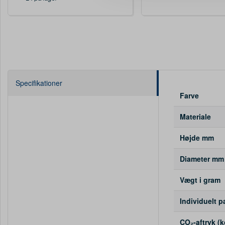
Specifikationer
Farve
Materiale
Højde mm
Diameter mm
Vægt i gram
Individuelt p
CO₂-aftryk (k