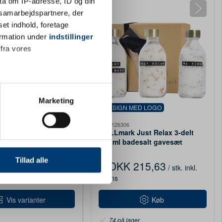
ta om IP-adresse, ID og din
s samarbejdspartnere, der
set indhold, foretage
ormation under
indstillinger
 fra vores
ter
Marketing
MED LOGO
DESIGN MED LOGO
ting)
PFC-126306
 duftpinde
WELLmark Just Relax 3-delt
200 ml badesalt gavesæt
 medier og til at analysere
nden for sociale medier,
Tillad alle
271,88
DKK 215,63
/ stk.
inkl.
/ stk.
inkl.
Fra
e oplysninger, du har givet
moms
Vis varianter
Køb
74 på lager