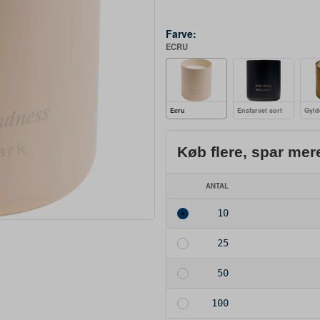
Farve:
ECRU
Ecru
Ensfarvet sort
Gyld
Køb flere, spar mer
ANTAL
10
25
50
100