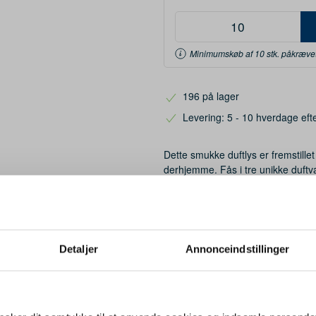
Minimumskøb af 10 stk. påkræve
196 på lager
Levering: 5 - 10 hverdage eft
Dette smukke duftlys er fremstill
derhjemme. Fås i tre unikke duftv
Affection". Vægt af stearinlys: 210
Mere information
Detaljer
Annonceindstillinger
Relaterede varer