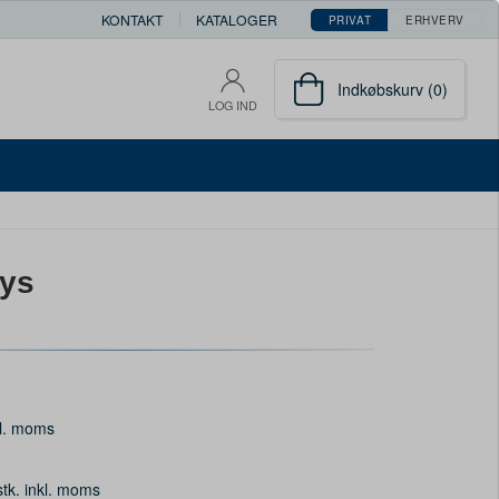
KONTAKT
KATALOGER
PRIVAT
ERHVERV
Indkøbskurv (0)
LOG IND
ys
l. moms
stk. inkl. moms