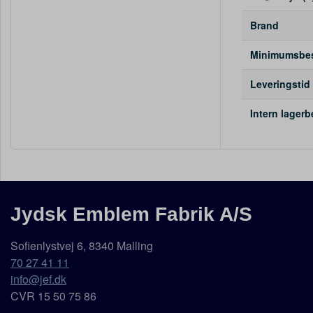
Brand
Minimumsbest
Leveringstid
Intern lager
Jydsk Emblem Fabrik A/S
Sofienlystvej 6, 8340 Malling
70 27 41 11
info@jef.dk
CVR 15 50 75 86