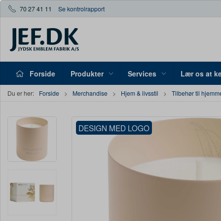
70 27 41 11
Se kontrolrapport
Forside
Produkter
Services
Lær os at k
Du er her:
Forside
Merchandise
Hjem & livsstil
Tilbehør til hjemm
DESIGN MED LOGO