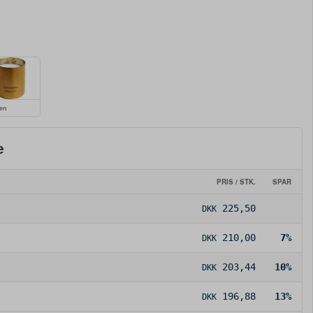
en
e
PRIS / STK.
SPAR
225,50
DKK
210,00
7%
DKK
203,44
10%
DKK
196,88
13%
DKK