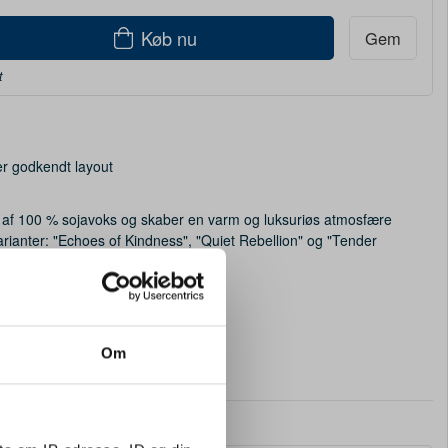
Køb nu
Gem
t
er godkendt layout
et af 100 % sojavoks og skaber en varm og luksuriøs atmosfære
arianter: "Echoes of Kindness", "Quiet Rebellion" og "Tender
 gram. Lavet i Holland.
Om