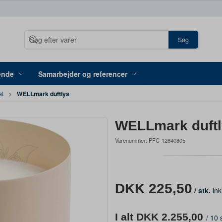
Søg
ende
Samarbejder og referencer
WELLmark duftlys
et
WELLmark duftl
Varenummer:
PFC-12640805
DKK 225,50
/ stk.
ink
I alt DKK 2.255,00
/
10 