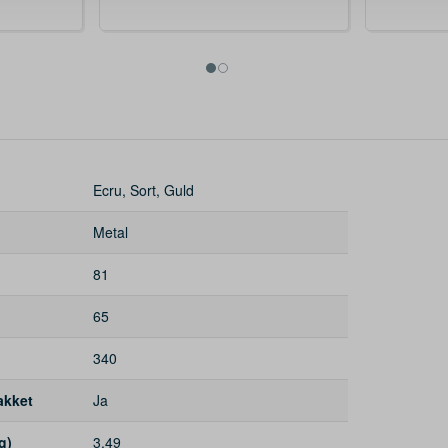
Ecru, Sort, Guld
Metal
81
65
340
akket
Ja
g)
3,49