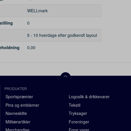
WELLmark
illing
0
5 - 10 hverdage efter godkendt layout
beholdning
0,00
PRODUKTER
Sportspræmier
Logoslik & drikkevarer
Pins og emblemer
Tekstil
Navneskilte
Tryksager
Militærartikler
Foreninger
Merchandise
Egne varer