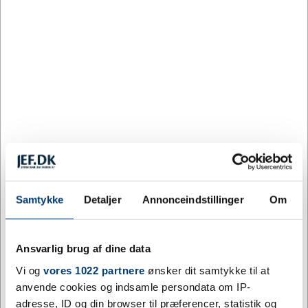
20
113,52
11%
DKK
40
100,69
21%
DKK
80
90,65
29%
DKK
160
87,46
31%
DKK
Farve:
GRÅ
Samtykke
Detaljer
Annonceindstillinger
Om
Grå
Ansvarlig brug af dine data
Tilpas og køb
Vi og
vores 1022 partnere
ønsker dit samtykke til at
anvende cookies og indsamle persondata om IP-
2032 på lager
adresse, ID og din browser til præferencer, statistik og