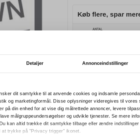
Køb flere, spar mer
ANTAL
1
10
Detaljer
Annonceindstillinger
25
50
sker dit samtykke til at anvende cookies og indsamle personda
100
istik og marketingformål. Disse oplysninger videregives til vore
500
er på din enhed for at vise dig målrettede annoncer, levere tilpas
 lave målgruppeundersøgelser og udvikle tjenester. Se mere inf
1.000
Du kan altid trække dit samtykke tilbage eller ændre indstillinger
 at trykke på "Privacy trigger" ikonet.