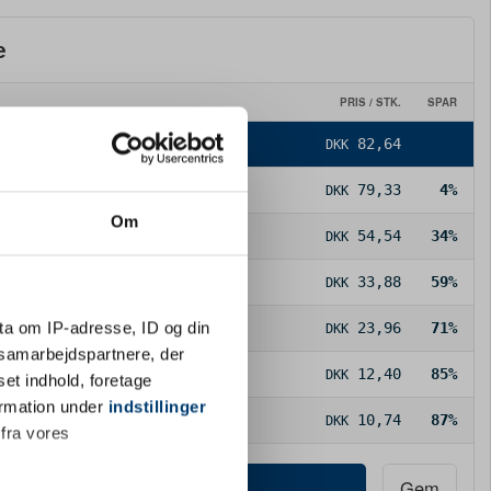
e
PRIS / STK.
SPAR
82,64
DKK
79,33
4%
DKK
Om
54,54
34%
DKK
33,88
59%
DKK
ta om IP-adresse, ID og din
23,96
71%
DKK
s samarbejdspartnere, der
12,40
85%
DKK
set indhold, foretage
ormation under
indstillinger
10,74
87%
DKK
 fra vores
Køb nu
Gem