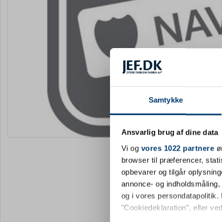
Samtykke
Ansvarlig brug af dine data
Vi og
vores 1022 partnere
øn
browser til præferencer, stat
opbevarer og tilgår oplysning
annonce- og indholdsmåling,
og i vores persondatapolitik. 
"Cookiedeklaration", eller ved