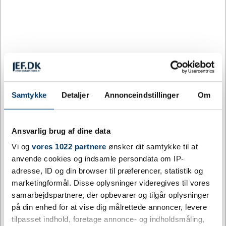
Sortfarvet emblem
Varenummer:
JEF40018
DKK 0,00
/ stk.
inkl. moms
Samtykke
Detaljer
Annonceindstillinger
Om
Køb nu
Gem
Ansvarlig brug af dine data
Vi og
vores 1022 partnere
ønsker dit samtykke til at
1 på lager
anvende cookies og indsamle persondata om IP-
Levering: 3-5 dage
adresse, ID og din browser til præferencer, statistik og
marketingformål. Disse oplysninger videregives til vores
Mere information
samarbejdspartnere, der opbevarer og tilgår oplysninger
på din enhed for at vise dig målrettede annoncer, levere
tilpasset indhold, foretage annonce- og indholdsmåling,
Specifikationer