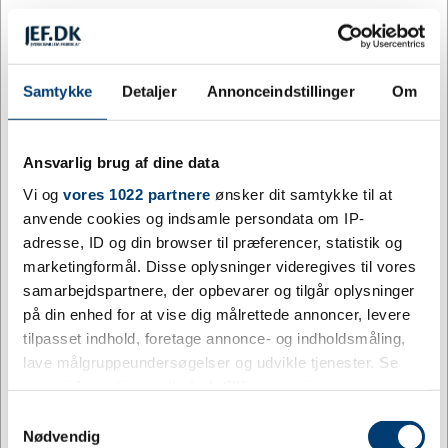
Tilpas og køb
803 på lager
Samtykke
Detaljer
Annonceindstillinger
Om
Levering: 7 - 12 hverdage efter godkendt layout
Elegant vinsæt præsenteret i en træ gaveæske (vinflaske ikke
inkluderet). Inkluderer: tjenerkniv i rustfrit stål, temperaturmåler,
Ansvarlig brug af dine data
dråbefanger, flaskeprop og hældetud. Med firmaets navn og logo
Vi og
vores 1022 partnere
ønsker dit samtykke til at
på æsken eller redskaberne skabes en eksklusiv og mindeværdig
anvende cookies og indsamle persondata om IP-
gave til kunder og samarbejdspartnere.
adresse, ID og din browser til præferencer, statistik og
marketingformål. Disse oplysninger videregives til vores
Mere information
samarbejdspartnere, der opbevarer og tilgår oplysninger
på din enhed for at vise dig målrettede annoncer, levere
Specifikationer
tilpasset indhold, foretage annonce- og indholdsmåling,
lave målgruppeundersøgelser og udvikle tjenester. Se
mere information under
indstillinger
og i vores
Farve
Brun
persondatapolitik. Du kan altid trække dit samtykke
Samtykkevalg
tilbage eller ændre indstillinger fra vores
Nødvendig
Materiale
MDF, Rustfrit stål, Zinc, Foam