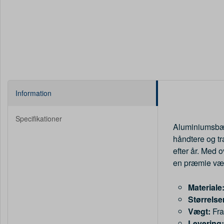
Information
Specifikationer
Aluminiumsbæge
håndtere og tr
efter år. Med 
en præmie vær
Materiale
Størrelse
Vægt:
Fra 
Levering: