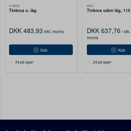
H-6000
6001
Tinkrus u. låg
Tinkrus uden låg, 11
DKK 483,93
DKK 637,76
inkl. moms
/ stk.
moms
Køb
Køb
54 på lager
24 på lager