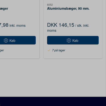
6052
bæger
Aluminiumsbæger, 90 mm.
7,98
DKK 146,15
inkl. moms
/ stk.
inkl.
moms
Køb
Køb
ger
7 på lager