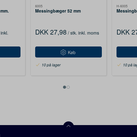
6005
H-6005
5 mm.
Messingbæger 52 mm
Messing
DKK 27,98
DKK 2
inkl.
/ stk.
inkl. moms
Køb
10 på lager
10 på la