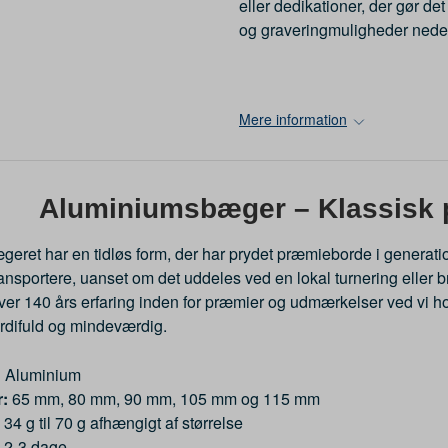
eller dedikationer, der gør det
og graveringmuligheder nede
Mere information
Aluminiumsbæger – Klassisk 
ret har en tidløs form, der har prydet præmieborde i generatione
ansportere, uanset om det uddeles ved en lokal turnering eller
over 140 års erfaring inden for præmier og udmærkelser ved vi ho
difuld og mindeværdig.
:
Aluminium
r:
65 mm, 80 mm, 90 mm, 105 mm og 115 mm
34 g til 70 g afhængigt af størrelse
2-3 dage