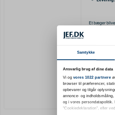
Et bæger blive
som standard, 
turneringstit
opstilling, ka
kontakte os. H
Samtykke
Ansvarlig brug af dine data
Aluminiumsbæg
Vi og
vores 1022 partnere
øn
kompromis med 
browser til præferencer, stat
egner sig lige
opbevarer og tilgår oplysning
yderligere insp
annonce- og indholdsmåling,
og i vores persondatapolitik. 
"Cookiedeklaration", eller ved