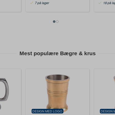
7 på lager
18 på la
Mest populære Bægre & krus
DESIGN MED LOGO
DESIGN 