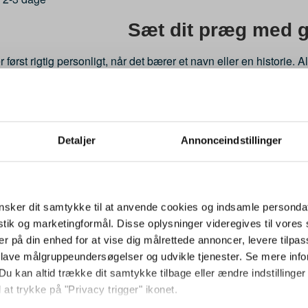
Sæt dit præg med g
r først rigtig personligt, når det bærer et navn eller en histori
og ønskes en længere tekst, tilbydes dette mod et mindre tillæg
len eller en dedikation – mulighederne er mange. Som udgangsp
n dette angives i kommentarfeltet ved checkout. Er du i tvivl om, 
ar du brug for mere inspiration til personlige præmier, kan du o
Detaljer
Annonceindstillinger
En alsidig præmie til ma
eret er oplagt til sportsklubber og foreninger, der ønsker en 
sker dit samtykke til at anvende cookies og indsamle personda
kvaliteten. De fem størrelser gør det muligt at differentiere præ
istik og marketingformål. Disse oplysninger videregives til vore
så godt som en lille vandrepokal der videregives fra sæson til 
er på din enhed for at vise dig målrettede annoncer, levere tilpas
iration til præmier og udmærkelser, der sætter tydelige spor efte
 lave målgruppeundersøgelser og udvikle tjenester. Se mere inf
Du kan altid trække dit samtykke tilbage eller ændre indstillinger
 at trykke på "Privacy trigger" ikonet.