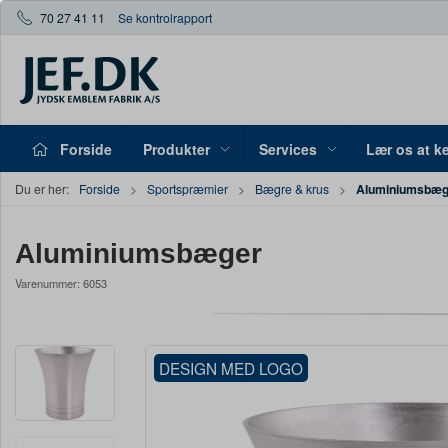
70 27 41 11
Se kontrolrapport
Forside
Produkter
Services
Lær os at k
Aluminiumsbæg
Du er her:
Forside
Sportspræmier
Bægre & krus
Aluminiumsbæger
Varenummer:
6053
DESIGN MED LOGO