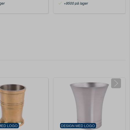
ger
+9500 på lager
MED LOGO
DESIGN MED LOGO