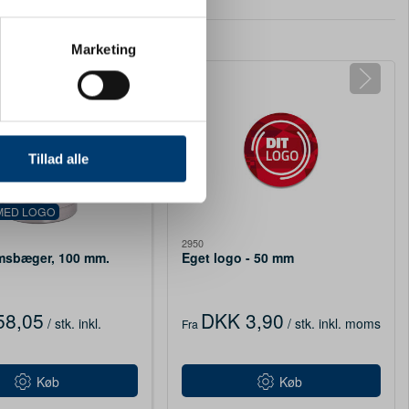
ter
Marketing
ting)
 medier og til at analysere
nden for sociale medier,
Tillad alle
e oplysninger, du har givet
MED LOGO
2950
msbæger, 100 mm.
Eget logo - 50 mm
58,05
DKK 3,90
/ stk.
inkl.
/ stk.
inkl. moms
Fra
Køb
Køb