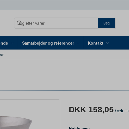
Søg
ende
Samarbejder og referencer
Kontakt
er
DKK 158,05
/ stk.
in
Højde mm: