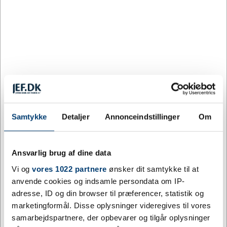
Vægt:
300 g, 350 g og 500 g afhængig af størrelse
Gravering:
Personlig gravering med op til 30 tegn
Levering:
3-5 hverdage
Personliggør dit tinbæger med
gravering
Det er de personlige detaljer, der gør en præmie til et
minde. Med op til 30 tegns gravering kan tinbægeret
forsynes med modtagerens navn, en dato eller en kort
Samtykke
Detaljer
Annonceindstillinger
Om
dedikation, der gør overrækkelsen helt unik.
Graveringsmuligheden gælder på tværs af alle tre
størrelser, så du frit kan vælge det format, der passer til
Ansvarlig brug af dine data
anledningen. Ønsker du at kombinere bægeret med
andre udmærkelser, finder du et bredt udvalg af
Vi og
vores 1022 partnere
ønsker dit samtykke til at
medaljer
og
pokaler
i vores sortiment.
anvende cookies og indsamle persondata om IP-
adresse, ID og din browser til præferencer, statistik og
En præmie til mange anledninger
marketingformål. Disse oplysninger videregives til vores
samarbejdspartnere, der opbevarer og tilgår oplysninger