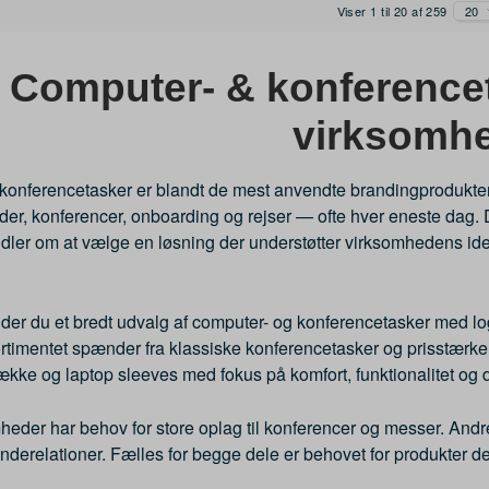
Viser 1 til 20 af 259
20
Computer- & konferencet
virksomh
konferencetasker er blandt de mest anvendte brandingprodukter i
øder, konferencer, onboarding og rejser — ofte hver eneste dag. 
dler om at vælge en løsning der understøtter virksomhedens iden
nder du et bredt udvalg af computer- og konferencetasker med l
rtimentet spænder fra klassiske konferencetasker og prisstærke
kke og laptop sleeves med fokus på komfort, funktionalitet og 
eder har behov for store oplag til konferencer og messer. Andr
underelationer. Fælles for begge dele er behovet for produkter der 