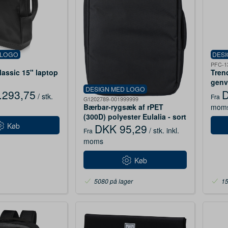
 LOGO
DES
PFC-1
lassic 15" laptop
Tren
t
genv
DESIGN MED LOGO
l, k
.293,75
D
/ stk.
Fra
G1202789-001999999
mom
Bærbar-rygsæk af rPET
(300D) polyester Eulalia - sort
Køb
DKK 95,29
/ stk.
inkl.
Fra
moms
Køb
5080 på lager
15