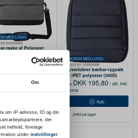
IGN MED LOGO
158-003999999
ar-taske af Polyester
D) Seraphina - grå
DESIGN MED LOGO
KK 74,03
/ stk.
inkl.
G1015161-005999999
s
Tyverisikret bærbar-rygsæk
af rPET polyester (300D)
Køb
Calliope - blå
DKK 195,80
Om
/ stk.
inkl.
Fra
moms
Køb
ta om IP-adresse, ID og din
2 på lager
2493 på lager
s samarbejdspartnere, der
set indhold, foretage
ormation under
indstillinger