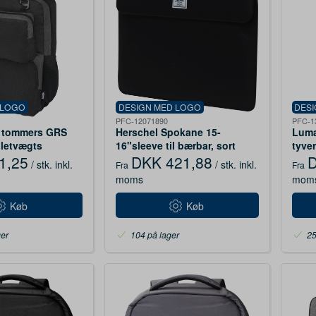
 LOGO
DESIGN MED LOGO
DES
PFC-12071890
PFC-1
5 tommers GRS
Herschel Spokane 15-
Luma
letvægts
16"sleeve til bærbar, sort
tyve
k 14 L Ensfarvet
GRS 
1,25
DKK 421,88
D
/ stk.
inkl.
/ stk.
inkl.
Fra
Fra
mari
moms
mom
Køb
Køb
ger
104 på lager
25