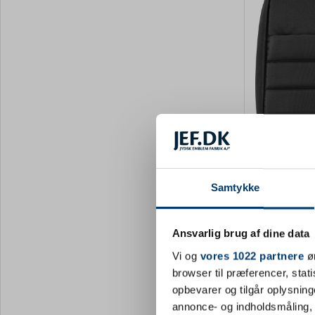
DESIGN MED
G1015161-00199
Tyverisikre
af rPET poly
Calliope - so
DKK 1
Samtykke
Fra
moms
Ansvarlig brug af dine data
Vi og
vores 1022 partnere
øn
3563 på la
browser til præferencer, stat
opbevarer og tilgår oplysning
annonce- og indholdsmåling,