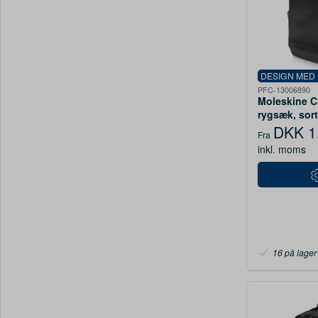
DESIGN MED
PFC-13006890
Moleskine C
rygsæk, sor
DKK 1
Fra
inkl. moms
16 på lager