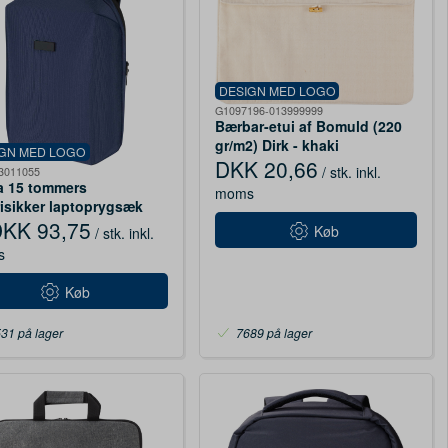
DESIGN MED LOGO
G1097196-013999999
Bærbar-etui af Bomuld (220
gr/m2) Dirk - khaki
IGN MED LOGO
DKK 20,66
/ stk.
inkl.
3011055
 15 tommers
moms
risikker laptoprygsæk
genvundet 10 l,
KK 93,75
Køb
/ stk.
inkl.
neblå
s
Køb
31 på lager
7689 på lager