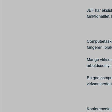
JEF har eksist
funktionalitet,
Computertasker
fungerer i pr
Mange virksom
arbejdsudstyr.
En god compute
virksomhedens
Konferencetas