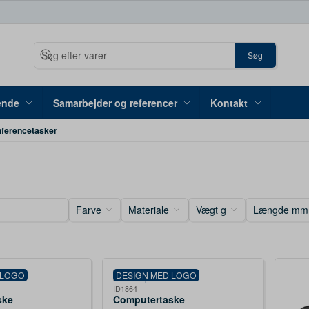
Søg
ende
Samarbejder og referencer
Kontakt
nferencetasker
Farve
Materiale
Vægt g
Længde mm
 LOGO
DESIGN MED LOGO
ID1864
ske
Computertaske