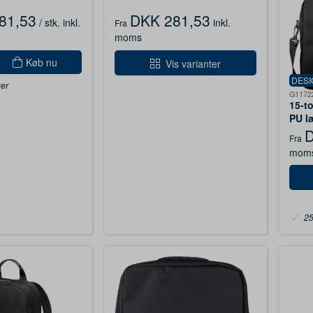
81,53
DKK 281,53
/ stk.
inkl.
inkl.
Fra
moms
Køb nu
Vis varianter
DES
ger
G1172
15-t
PU læ
D
Fra
mom
25