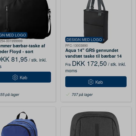
IGN MED LOGO
DESIGN MED LOGO
254-001999999
ommer bærbar-taske af
PFC-13003890
Aqua 14" GRS genvundet
der Floyd - sort
vandtæt taske til bærbar 14
KK 81,95
/ stk.
inkl.
L, sort
DKK 172,50
/ stk.
inkl.
Fra
s
moms
Køb
Køb
55 på lager
707 på lager