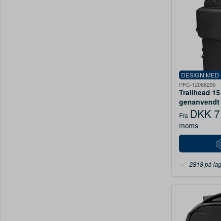
DESIGN MED
PFC-12068290
Trailhead 1
genanvendt 
laptoprygsæ
DKK 7
Fra
sort / Grå
moms
2818 på la