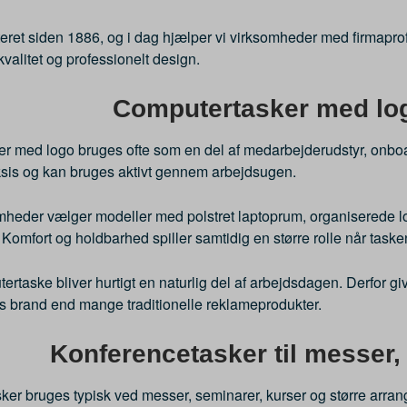
eret siden 1886, og i dag hjælper vi virksomheder med firmapro
 kvalitet og professionelt design.
Computertasker med log
 med logo bruges ofte som en del af medarbejderudstyr, onboard
aksis og kan bruges aktivt gennem arbejdsugen.
heder vælger modeller med polstret laptoprum, organiserede lo
 Komfort og holdbarhed spiller samtidig en større rolle når task
rtaske bliver hurtigt en naturlig del af arbejdsdagen. Derfor g
 brand end mange traditionelle reklameprodukter.
Konferencetasker til messer,
ker bruges typisk ved messer, seminarer, kurser og større arran