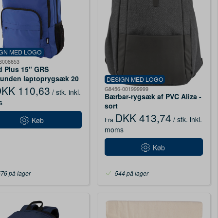
IGN MED LOGO
3008653
d Plus 15" GRS
unden laptoprygsæk 20
DESIGN MED LOGO
ongeblå
KK 110,63
G8456-001999999
/ stk.
inkl.
Bærbar-rygsæk af PVC Aliza -
s
sort
DKK 413,74
/ stk.
inkl.
Fra
Køb
moms
Køb
76 på lager
544 på lager