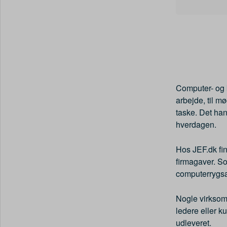
Computer- og 
arbejde, til m
taske. Det han
hverdagen.
Hos JEF.dk fi
firmagaver. So
computerrygsæ
Nogle virksomh
ledere eller k
udleveret.