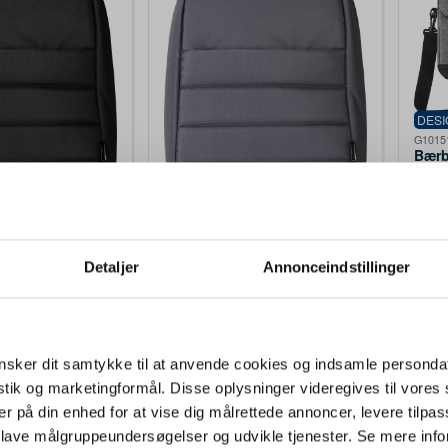
DES
G1015
Bærb
(600
 LOGO
DESIGN MED LOGO
D
Fra
9999
G1015161-003999999
mom
t bærbar-rygsæk
Tyverisikret bærbar-rygsæk
ester (300D)
af rPET polyester (300D)
rt
Calliope - grå
95,80
DKK 195,80
Detaljer
Annonceindstillinger
/ stk.
inkl.
/ stk.
inkl.
Fra
moms
Køb
Køb
sker dit samtykke til at anvende cookies og indsamle personda
ger
2570 på lager
22
istik og marketingformål. Disse oplysninger videregives til vore
er på din enhed for at vise dig målrettede annoncer, levere tilpas
 lave målgruppeundersøgelser og udvikle tjenester. Se mere inf