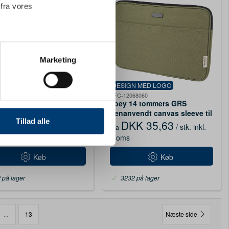
 fra vores
ter
Marketing
ting)
IGN MED LOGO
DESIGN MED LOGO
3006790
PFC-12068060
skine Classic 15" laptop
Joey 14 tommers GRS
 medier og til at analysere
, sort
genanvendt canvas sleeve til
nden for sociale medier,
Tillad alle
bærbar 2 L, olivengrøn
KK 1.143,75
DKK 35,63
/ stk.
/ stk.
inkl.
Fra
e oplysninger, du har givet
 moms
moms
Køb
Køb
 på lager
3232 på lager
...
13
Næste side