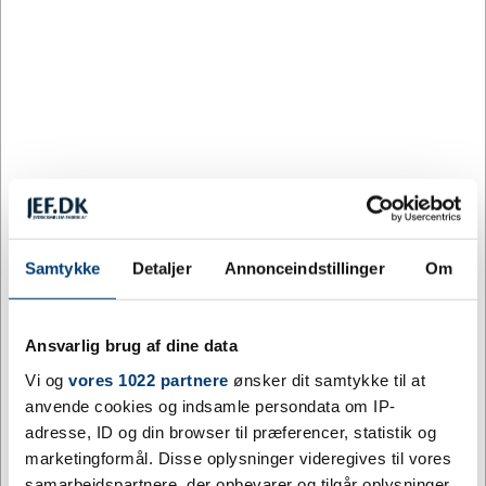
Sort
Sort transparent
Transparent
Tilpas og køb
+9500 på lager
Levering: 10 - 15 hverdage fra godkendt layout
Mere information.
Drikkedunk 500 ml fra SHIVA
Samtykke
Detaljer
Annonceindstillinger
Om
Om det er til den næste
sportsbegivenhed
,
firmaudflugten, til eleverne på den lokale skole eller når
medarbejderne arbejder udenfor, så er denne
Ansvarlig brug af dine data
drikkedunk praktisk.
Vi og
vores 1022 partnere
ønsker dit samtykke til at
anvende cookies og indsamle persondata om IP-
Drikkedunkens form gør den nem at holde ved og
adresse, ID og din browser til præferencer, statistik og
indhakket i toppen giver et godt greb. Låget skrues på og
marketingformål. Disse oplysninger videregives til vores
er udstyret med et læk sikkert låg som er nem at åbne –
samarbejdspartnere, der opbevarer og tilgår oplysninger