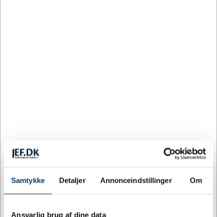
størrelser
Personlig gravering på vores eget værksted i Danmark
Hurtig levering direkte til døren
Højt serviceniveau under hele købsprocessen
Har du brug for rådgivning, sidder vi klar til at hjælpe.
Kontakt os på
70 27 41 11
eller via vores
kontaktside
.
Ofte stillede spørgsmål om
hundetegn med gravering
Hvad er lovpligtigt på et hundetegn?
Ifølge hundeloven skal alle hunde fra fire måneder bære
et halsbånd med et hundetegn, der angiver ejerens fulde
navn og adresse. Bogstaverne skal være mindst 2 mm
Samtykke
Detaljer
Annonceindstillinger
Om
høje og påført ved gravering, prægning eller en anden
lige så holdbar metode. Selve hundetegnet skal være
fremstillet i rustfrit metal eller andet materiale af
Ansvarlig brug af dine data