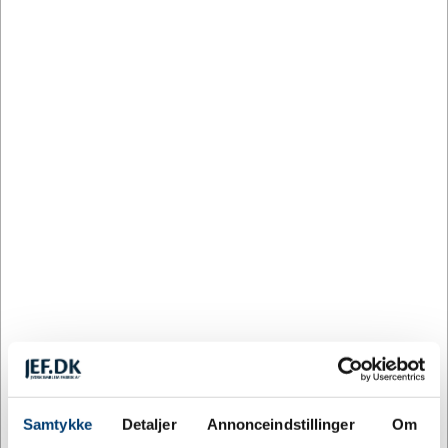
Orange
Pink
Rød
Sort
Turkis
Tilpas og køb
25 på lager
Levering: 3-5 dage
Mere information
Specifikationer
Samtykke
Detaljer
Annonceindstillinger
Om