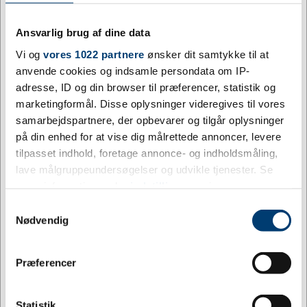
Ansvarlig brug af dine data
Farve
Brun, Grøn, Gul, Hvid, Orange, Pink, 
Vi og
vores 1022 partnere
ønsker dit samtykke til at
Materiale
Metal
anvende cookies og indsamle persondata om IP-
adresse, ID og din browser til præferencer, statistik og
Størrelse
S
marketingformål. Disse oplysninger videregives til vores
Højde mm
24
samarbejdspartnere, der opbevarer og tilgår oplysninger
på din enhed for at vise dig målrettede annoncer, levere
Bredde mm
21
tilpasset indhold, foretage annonce- og indholdsmåling,
lave målgruppeundersøgelser og udvikle tjenester. Se
Dybde mm
3
mere information under
indstillinger
og i vores
persondatapolitik. Du kan altid trække dit samtykke
Brand
Jydsk Emblem Fabrik
Samtykkevalg
tilbage eller ændre indstillinger fra vores
Nødvendig
Minimumsbestilling
1
"Cookiedeklaration", eller ved at trykke på "Privacy
trigger" ikonet.
Jeg ønsker at handle som
Præferencer
Intern lagerbeholdning
0,00 - 31,00
Hvis du tillader det, vil vi også gerne:
Privat
Erhverv
Indsamle præcise oplysninger om din placering,
Statistik