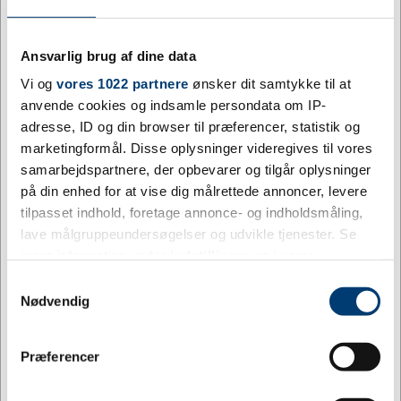
Farve
Blå, Brun, Grøn, Gul, Hvid, Lilla, Oran
Ansvarlig brug af dine data
Materiale
Metal
Vi og
vores 1022 partnere
ønsker dit samtykke til at
anvende cookies og indsamle persondata om IP-
Størrelse
M
adresse, ID og din browser til præferencer, statistik og
marketingformål. Disse oplysninger videregives til vores
Højde mm
33
samarbejdspartnere, der opbevarer og tilgår oplysninger
på din enhed for at vise dig målrettede annoncer, levere
Bredde mm
29
tilpasset indhold, foretage annonce- og indholdsmåling,
Dybde mm
3
lave målgruppeundersøgelser og udvikle tjenester. Se
mere information under
indstillinger
og i vores
Brand
Jydsk Emblem Fabrik
persondatapolitik. Du kan altid trække dit samtykke
Samtykkevalg
tilbage eller ændre indstillinger fra vores
Nødvendig
Minimumsbestilling
1
"Cookiedeklaration", eller ved at trykke på "Privacy
trigger" ikonet.
Intern lagerbeholdning
17,00 - 36,00
Jeg ønsker at handle som
Præferencer
Hvis du tillader det, vil vi også gerne: