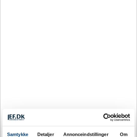
Hvid
Lilla
Orange
Pink
Rød
Sort
Turkis
Tilpas og køb
19 på lager
Levering: 3-5 dage
Mere information
Specifikationer
Samtykke
Detaljer
Annonceindstillinger
Om