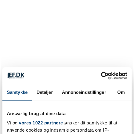
73 på lager
Levering: 3-5 dage
Mere information
Specifikationer
Farve
Guld, Sølv
Materiale
Metal
Samtykke
Detaljer
Annonceindstillinger
Om
Størrelse
M
Højde mm
33
Ansvarlig brug af dine data
Bredde mm
29
Vi og
vores 1022 partnere
ønsker dit samtykke til at
anvende cookies og indsamle persondata om IP-
Dybde mm
3