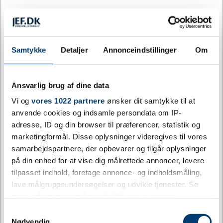
Hvid
Lilla
Orange
Pink
Samtykke
Detaljer
Annonceindstillinger
Om
Ansvarlig brug af dine data
Vi og
vores 1022 partnere
ønsker dit samtykke til at
Rød
Sort
Turkis
anvende cookies og indsamle persondata om IP-
adresse, ID og din browser til præferencer, statistik og
Tilpas og køb
marketingformål. Disse oplysninger videregives til vores
samarbejdspartnere, der opbevarer og tilgår oplysninger
12 på lager
på din enhed for at vise dig målrettede annoncer, levere
Levering: 3-5 dage
tilpasset indhold, foretage annonce- og indholdsmåling,
Mere information
lave målgruppeundersøgelser og udvikle tjenester. Se
mere information under
indstillinger
og i vores
persondatapolitik. Du kan altid trække dit samtykke
Specifikationer
Samtykkevalg
tilbage eller ændre indstillinger fra vores
Nødvendig