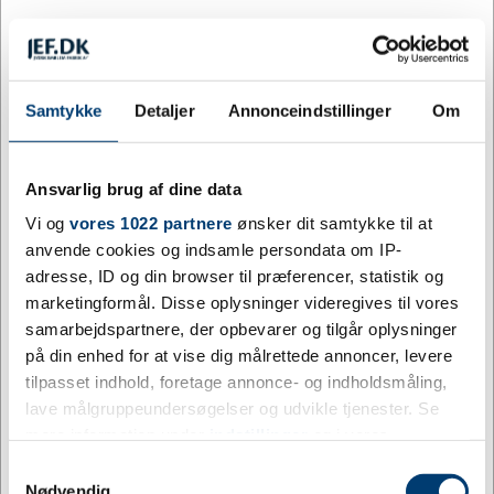
Hvid
Lilla
Orange
Rød
Samtykke
Detaljer
Annonceindstillinger
Om
Ansvarlig brug af dine data
Vi og
vores 1022 partnere
ønsker dit samtykke til at
Sort
Turkis
anvende cookies og indsamle persondata om IP-
adresse, ID og din browser til præferencer, statistik og
Tilpas og køb
marketingformål. Disse oplysninger videregives til vores
samarbejdspartnere, der opbevarer og tilgår oplysninger
13 på lager
på din enhed for at vise dig målrettede annoncer, levere
Levering: 3-5 dage
tilpasset indhold, foretage annonce- og indholdsmåling,
Mere information
lave målgruppeundersøgelser og udvikle tjenester. Se
mere information under
indstillinger
og i vores
persondatapolitik. Du kan altid trække dit samtykke
Specifikationer
Samtykkevalg
tilbage eller ændre indstillinger fra vores
Nødvendig