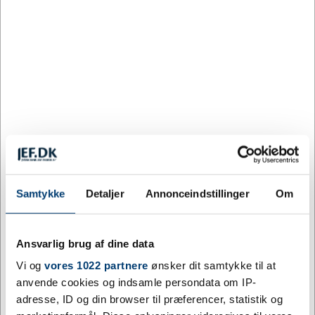
Forstør
Krydsbånd, Blå
Varenummer:
23013
DKK 68,75
/ stk.
inkl. moms
Køb nu
Gem
Samtykke
Detaljer
Annonceindstillinger
Om
47 på lager
Levering: 4 uger
Ansvarlig brug af dine data
Mere information.
Vi og
vores 1022 partnere
ønsker dit samtykke til at
anvende cookies og indsamle persondata om IP-
Krydsbånd til medalje
adresse, ID og din browser til præferencer, statistik og