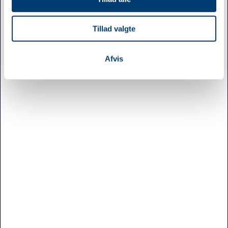
70 27 41 11
annoncer, til at vise dig funktioner til sociale medier og til
info@jef.dk
at analysere vores trafik. Vi deler også oplysninger om
CVR 15 50 75 86
Tillad valgte
din brug af vores hjemmeside med vores partnere inden
for sociale medier, annonceringspartnere og
analysepartnere. Vores partnere kan kombinere disse
Afvis
PRODUKTER
data med andre oplysninger, du har givet dem, eller som
Sportspræmier
de har indsamlet fra din brug af deres tjenester.
Pins og emblemer
Navneskilte
Militærartikler
Merchandise
Firmagaver
Logoslik & drikkevarer
Tekstil
Tryksager
Foreninger
Egne varer