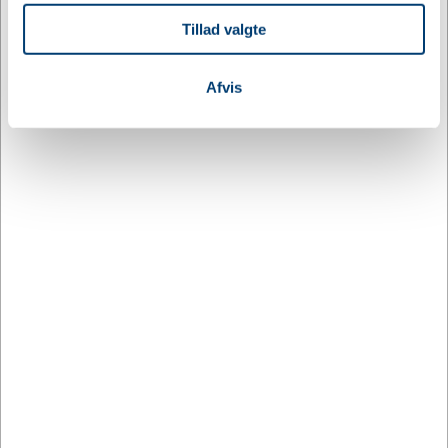
at analysere vores trafik. Vi deler også oplysninger om
Tillad valgte
din brug af vores hjemmeside med vores partnere inden
for sociale medier, annonceringspartnere og
analysepartnere. Vores partnere kan kombinere disse
Afvis
data med andre oplysninger, du har givet dem, eller som
de har indsamlet fra din brug af deres tjenester.
23011
Krydsbånd - rød/gul
DKK 65,35
/ stk.
inkl. moms
Køb nu
46 på lager