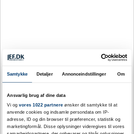
23009
Krydsbånd Rød
Samtykke
Detaljer
Annonceindstillinger
Om
DKK 68,75
/ stk.
inkl. moms
Køb nu
Ansvarlig brug af dine data
87 på lager
Vi og
vores 1022 partnere
ønsker dit samtykke til at
anvende cookies og indsamle persondata om IP-
adresse, ID og din browser til præferencer, statistik og
marketingformål. Disse oplysninger videregives til vores
samarbejdspartnere, der opbevarer og tilgår oplysninger