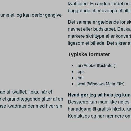
kvaliteten. En anden fordel er 
baggrunde eller ovenpå et bill
rummet, og kan derfor gengive
Det samme er gældende for skrif
navnet eller budskabet. Det kan
markere skrifttype eller konverte
ligesom et billede. Det sikrer a
Typiske formater
.ai (Adobe Illustrator)
.eps
.pdf
.wmf (Windows Meta File)
 af kvalitet, f.eks. når et
Hvad gør jeg så hvis jeg kun
 er et grundlæggende gitter af en
Desværre kan man ikke nøjes med
sse kvadrater der med hver sin
har adgang til grafisk hjælp, k
Kontakt os og hør nærmere omk