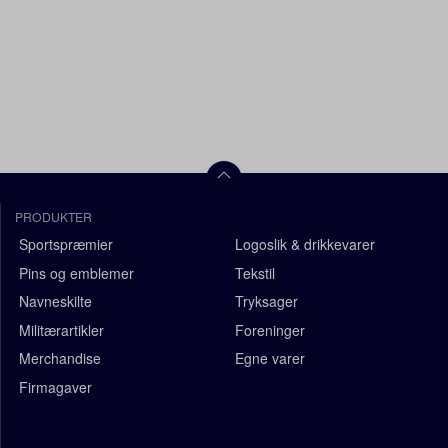
PRODUKTER
Sportspræmier
Logoslik & drikkevarer
Pins og emblemer
Tekstil
Navneskilte
Tryksager
Militærartikler
Foreninger
Merchandise
Egne varer
Firmagaver