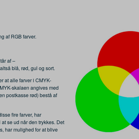
g af RGB farver.
tår af –
altså blå, rød, gul og sort.
er at alle farver i CMYK-
r. CMYK-skalaen angives med
 en postkasse rød) bestå af
isse fire farver, har
 at se ud når den trykkes. Det
s, har mulighed for at blive