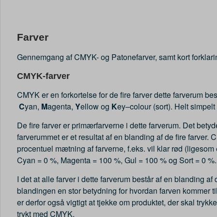
Farver
Gennemgang af CMYK- og Patonefarver, samt kort forklarin
CMYK-farver
CMYK er en forkortelse for de fire farver dette farverum bes
C
yan,
M
agenta,
Y
ellow og
K
ey–colour (sort). Helt simpelt 
De fire farver er primærfarverne i dette farverum. Det betyd
farverummet er et resultat af en blanding af de fire farve
procentuel mætning af farverne, f.eks. vil klar rød (ligesom
Cyan = 0 %, Magenta = 100 %, Gul = 100 % og Sort = 0 %.
I det at alle farver i dette farverum består af en blanding af d
blandingen en stor betydning for hvordan farven kommer til
er derfor også vigtigt at tjekke om produktet, der skal trykke
trykt med CMYK.