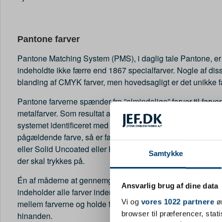
Pantone farver
Pantone Matching System (PMS), i daglig tale Pantone, er 
indeholdte ikke færre end 1867 specialfarver. Nogle af dis
blanding af CMYK farver, men hovedsagligt er det unikke f
Pantone farverne spænder fra ”almindelige” farver til farve
metalfarver. Som resultat af at farverne i dette farvesystem e
systemet identificeret med et nummer. For at gøre det en
pågældende farve, så er farvesystemet yderligere opdelt i k
eller Solid Uncoated eller Pantone Metallics. Hvilken der b
Samtykke
der skal trykkes på.
Én af måderne at gennemgå Pantone-farver er ved at beny
Ansvarlig brug af dine data
indeholder alle farver indenfor den pågældende kategori. Vi
Vi og
vores 1022 partnere
øn
mellem farverne og holde farven over et materiale for at 
browser til præferencer, stat
hinanden.