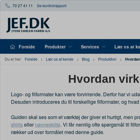
70 27 41 11
Se kontrolrapport
Forside
Produkter
Services
Lær os at k
Hvordan 
Du er her:
Forside
Lær os at kende
Blog
Produktion
Hvordan virke
Logo- og filformater kan være forvirrende. Derfor har vi u
Desuden introduceres du til forskellige filformater, og hvad 
Guiden skal ses som et værktøj der giver et hurtigt, men præci
shirts
eller
navneskilte
. Vi får nemlig ofte spørgsmål til fi
rækker ud over formålet med denne guide.