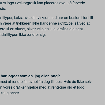
at et logo i vektorgrafik kan placeres ovenpå farvede
ede.
ttyper, f.eks. hvis din virksomhed har en bestemt font til
 være at trykkeren ikke har denne skrifttype, så ved at
re til en skitse, bliver teksten til et grafisk element -
t skrifttypen ikke ændrer sig.
 har logoet som en .jpg eller .png?
 at ændre filnavnet fra .jpg til .eps. Hvis du ikke selv
an vores grafiker hjælpe med at rentegne dig et logo.
ring priser.