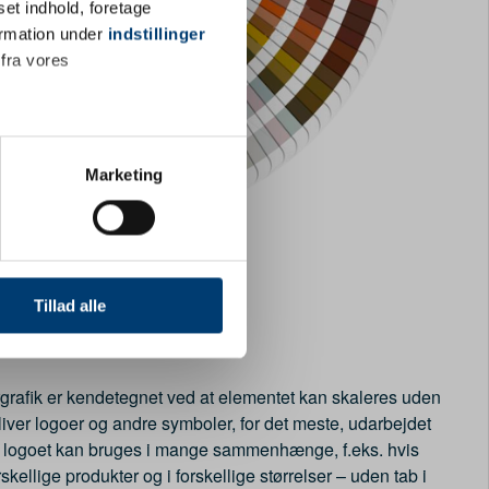
set indhold, foretage
ormation under
indstillinger
 fra vores
ter
Marketing
ting)
 medier og til at analysere
nden for sociale medier,
Tillad alle
e oplysninger, du har givet
grafik er kendetegnet ved at elementet kan skaleres uden
bliver logoer og andre symboler, for det meste, udarbejdet
at logoet kan bruges i mange sammenhænge, f.eks. hvis
ellige produkter og i forskellige størrelser – uden tab i