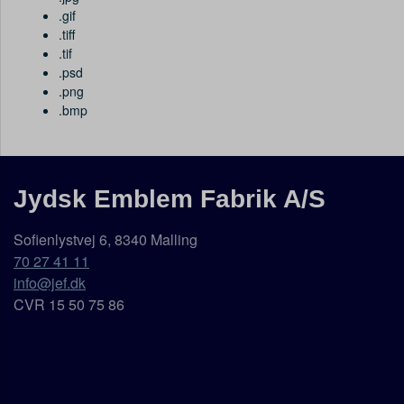
.gif
.tiff
.tif
.psd
.png
.bmp
Jydsk Emblem Fabrik A/S
Sofienlystvej 6, 8340 Malling
70 27 41 11
info@jef.dk
CVR 15 50 75 86