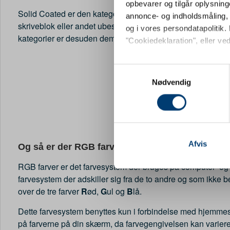
opbevarer og tilgår oplysning
Solid Coated er den kategori der bruges til blanke overflad
annonce- og indholdsmåling,
skriveblok eller andet ubestrøget papir, benyttes farverne 
og i vores persondatapolitik. 
kategorier er desuden dem vi primært bruger i forbindelse m
"Cookiedeklaration", eller ved
Hvis du tillader det, vil vi og
Samtykkevalg
Indsamle præcise oply
Nødvendig
Identificere din enhed
Dine valg anvendes på hele w
Vi bruger cookies til at tilpas
vores trafik. Vi deler også 
Afvis
Og så er der RGB farver
annonceringspartnere og anal
RGB farver er det farvesystem der bruges på computer- og
dem, eller som de har indsaml
farvesystem der adskiller sig fra de to andre og som ikke b
over de tre farver
R
ød,
G
ul og
B
lå.
Dette farvesystem benyttes kun i forbindelse med hjemmesi
på farverne på din skærm, da farvegengivelsen kan varierer