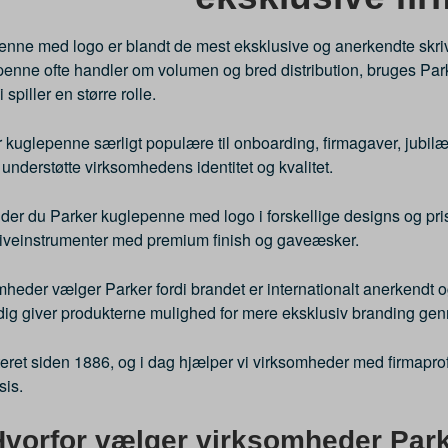
nne med logo er blandt de mest eksklusive og anerkendte skrivea
nne ofte handler om volumen og bred distribution, bruges Parker
spiller en større rolle.
 kuglepenne særligt populære til onboarding, firmagaver, jubil
 understøtte virksomhedens identitet og kvalitet.
nder du Parker kuglepenne med logo i forskellige designs og pri
riveinstrumenter med premium finish og gaveæsker.
eder vælger Parker fordi brandet er internationalt anerkendt o
ig giver produkterne mulighed for mere eksklusiv branding genn
eret siden 1886, og i dag hjælper vi virksomheder med firmaprof
sis.
Hvorfor vælger virksomheder Par