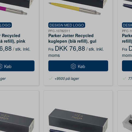
 LOGO
DESIGN MED LOGO
DES
PFC-10782311
PFC-1
r Recycled
Parker Jotter Recycled
Parke
 refill), pink
kuglepen (blå refill), gul
refill
6,88
DKK 76,88
D
/ stk.
inkl.
/ stk.
inkl.
Fra
Fra
moms
mom
Køb
Køb
ager
+9500 på lager
77