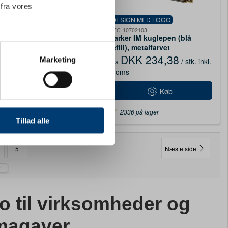
 fra vores
IGN MED LOGO
DESIGN MED LOGO
07864
PFC-10702103
r IM rollerballpen
Parker IM kuglepen (blå
refill), metalfarvet
KK 365,63
DKK 234,38
ter
Marketing
/ stk.
inkl.
/ stk.
inkl.
Fra
ting)
s
moms
Køb
Køb
 medier og til at analysere
28 på lager
2336 på lager
nden for sociale medier,
Tillad alle
e oplysninger, du har givet
5
Næste side
 til virksomheder og
rmagaver