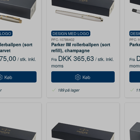
 LOGO
DESIGN MED LOGO
DES
PFC-10786402
PFC-1
lerballpen (sort
Parker IM rollerballpen (sort
Parke
farvet
refill), champagne
75,00
DKK 365,63
D
/ stk.
inkl.
/ stk.
inkl.
Fra
Fra
moms
mom
Køb
Køb
r
189 på lager
11