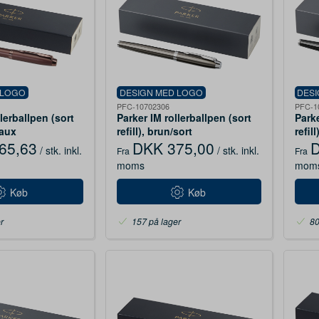
 LOGO
DESIGN MED LOGO
DES
PFC-10702306
PFC-1
lerballpen (sort
Parker IM rollerballpen (sort
Parke
eaux
refill), brun/sort
refill
65,63
DKK 375,00
D
/ stk.
inkl.
/ stk.
inkl.
Fra
Fra
moms
mom
Køb
Køb
r
157 på lager
80