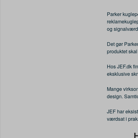
Parker kuglepe
reklamekuglepe
og signalværdi 
Det gør Parker
produktet skal
Hos JEF.dk fi
eksklusive sk
Mange virksomh
design. Samtid
JEF har eksist
værdsat i prak