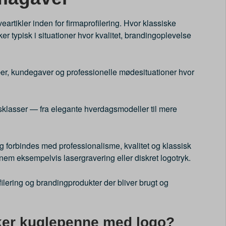
rtikler inden for firmaprofilering. Hvor klassiske
 typisk i situationer hvor kvalitet, brandingoplevelse
æer, kundegaver og professionelle mødesituationer hvor
sklasser — fra elegante hverdagsmodeller til mere
g forbindes med professionalisme, kvalitet og klassisk
em eksempelvis lasergravering eller diskret logotryk.
ilering og brandingprodukter der bliver brugt og
ker kuglepenne med logo?