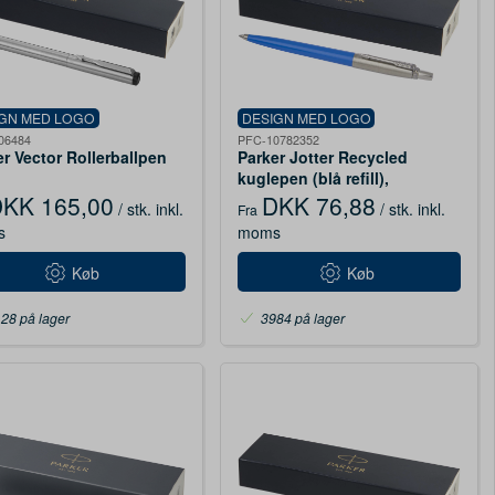
IGN MED LOGO
DESIGN MED LOGO
06484
PFC-10782352
r Vector Rollerballpen
Parker Jotter Recycled
kuglepen (blå refill),
procesblå
KK 165,00
DKK 76,88
/ stk.
inkl.
/ stk.
inkl.
Fra
s
moms
Køb
Køb
28 på lager
3984 på lager