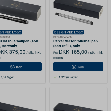
IGN MED LOGO
DESIGN MED LOGO
0702300
PFC-10648400
r IM rollerballpen (sort
Parker Vector rollerballpen
), sort/sølv
(sort refill), sølv
KK 375,00
DKK 165,00
/ stk.
inkl.
/ stk.
inkl.
Fra
s
moms
Køb
Køb
1 på lager
1128 på lager