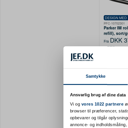
DESIGN MED
PFC-10702301
Parker IM rol
refill), sort/
DKK 3
Fra
moms
478 på lage
Samtykke
Ansvarlig brug af dine data
Vi og
vores 1022 partnere
øn
browser til præferencer, stat
opbevarer og tilgår oplysning
annonce- og indholdsmåling,