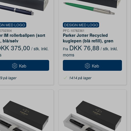
IGN MED LOGO
DESIGN MED LOGO
0702304
PFC-10782361
r IM rollerballpen (sort
Parker Jotter Recycled
), blå/sølv
kuglepen (blå refill), grøn
KK 375,00
DKK 76,88
/ stk.
inkl.
/ stk.
inkl.
Fra
s
moms
Køb
Køb
9 på lager
1414 på lager