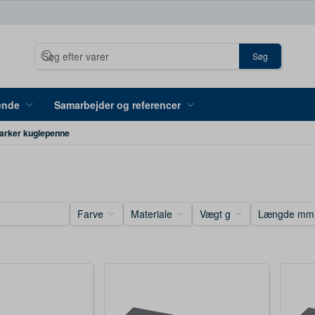
Søg
ende
Samarbejder og referencer
arker kuglepenne
Farve
Materiale
Vægt g
Længde mm