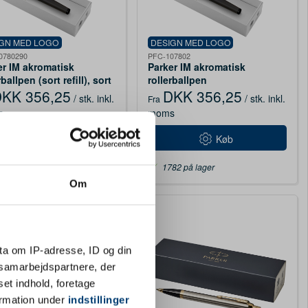
IGN MED LOGO
DESIGN MED LOGO
0780290
PFC-107802
er IM akromatisk
Parker IM akromatisk
rballpen (sort refill), sort
rollerballpen
KK 356,25
DKK 356,25
/ stk.
inkl.
/ stk.
inkl.
Fra
s
moms
Køb
Køb
82 på lager
1782 på lager
Om
ta om IP-adresse, ID og din
s samarbejdspartnere, der
set indhold, foretage
ormation under
indstillinger