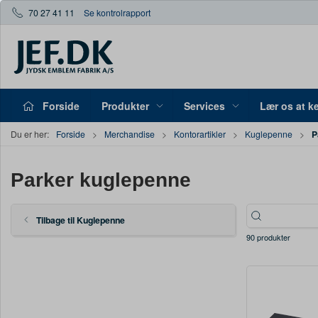
70 27 41 11
Se kontrolrapport
Forside
Produkter
Services
Lær os at k
P
Du er her:
Forside
Merchandise
Kontorartikler
Kuglepenne
Parker kuglepenne
Tilbage til Kuglepenne
90 produkter