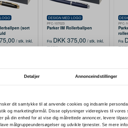
 LOGO
DESIGN MED LOGO
DES
PFC-107023
PFC-1
lerballpen (sort
Parker IM Rollerballpen
Park
guld
rolle
75,00
DKK 375,00
D
/ stk.
inkl.
/ stk.
inkl.
Fra
Fra
moms
mom
Køb
Køb
r
2395 på lager
17
Detaljer
Annonceindstillinger
sker dit samtykke til at anvende cookies og indsamle personda
istik og marketingformål. Disse oplysninger videregives til vore
er på din enhed for at vise dig målrettede annoncer, levere tilpas
 lave målgruppeundersøgelser og udvikle tjenester. Se mere inf