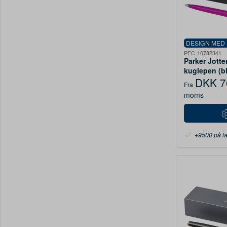
DESIGN MED
PFC-10782341
Parker Jotte
kuglepen (blå
DKK 7
Fra
moms
+9500 på l