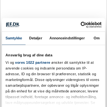
Mere information
Information
Specifikationer
Parker Urban kuglepen med
gravering
Samtykke
Detaljer
Annonceindstillinger
Om
En Parker Urban kuglepen er et klassisk udtryk for
kvalitet og omtanke. Det velkendte mærke bærer en
Ansvarlig brug af dine data
arv af præcist håndværk og elegant design, der gør
Vi og
vores 1022 partnere
ønsker dit samtykke til at
pennen til en gave man husker. Hos Jydsk Emblem
anvende cookies og indsamle persondata om IP-
Fabrik tilbyder vi personlig gravering direkte på
adresse, ID og din browser til præferencer, statistik og
pennen, så den fremstår som en unik og personlig
marketingformål. Disse oplysninger videregives til vores
udmærkelse frem for en standardgave.
samarbejdspartnere, der opbevarer og tilgår oplysninger
på din enhed for at vise dig målrettede annoncer, levere
Kuglepen fra Parker Urban-serien
tilpasset indhold, foretage annonce- og indholdsmåling,
Egnet til personlig gravering med navn, dato eller
lave målgruppeundersøgelser og udvikle tjenester. Se
dedikation