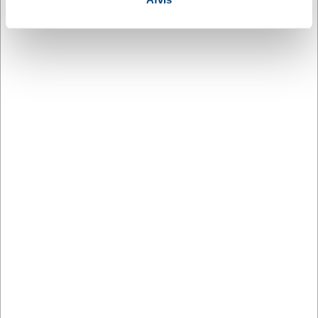
data med andre oplysninger, du har givet dem, eller som
jubilæum og firmagaver
de har indsamlet fra din brug af deres tjenester.
Parker Urban kuglepennens udtryk passer til mange
lejligheder. Den er oplagt som __firmagave__ til
jubilæer, velkomstgaver til nye medarbejdere eller
som præmie ved prisoverrækkelser og
sportsarrangementer. Kombineret med et af vores
medaljesæt
eller
pokaler
udgør den en samlet pakke,
der understreger værdien af den præstation der fejres.
Pengaven er en af de få gaver der bruges dagligt og
dermed minder modtageren om anerkendelsen hver
eneste dag.
Relaterede varer