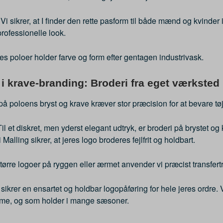
 Vi sikrer, at I finder den rette pasform til både mænd og kvinder
rofessionelle look.
eres poloer holder farve og form efter gentagen industrivask.
 i krave-branding: Broderi fra eget værksted
å poloens bryst og krave kræver stor præcision for at bevare tøj
Til et diskret, men yderst elegant udtryk, er broderi på brystet og
 Malling sikrer, at jeres logo broderes fejlfrit og holdbart.
 større logoer på ryggen eller ærmet anvender vi præcist transfert
sikrer en ensartet og holdbar logopåføring for hele jeres ordre. Væ
sme, og som holder i mange sæsoner.