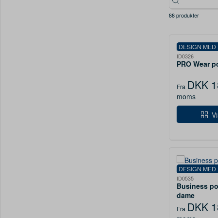
88 produkter
DESIGN MED
ID0326
PRO Wear pol
DKK 1
Fra
moms
Vi
DESIGN MED
ID0535
Business pol
dame
DKK 1
Fra