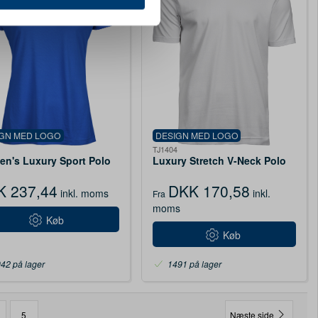
e oplysninger, du har givet
IGN MED LOGO
DESIGN MED LOGO
1
TJ1404
n's Luxury Sport Polo
Luxury Stretch V-Neck Polo
K 237,44
DKK 170,58
inkl. moms
inkl.
Fra
moms
Køb
Køb
42 på lager
1491 på lager
5
Næste side