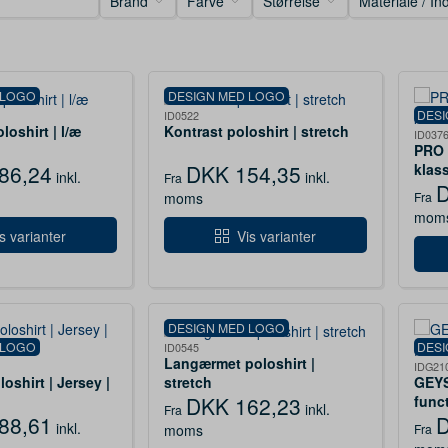
Brand
Farve
Størrelse
Materiale / In
 LOGO
DESIGN MED LOGO
DES
ID0522
oshirt | l/æ
Kontrast poloshirt | stretch
ID037
PRO 
klas
86,24
DKK 154,35
inkl.
inkl.
Fra
D
moms
Fra
mom
s varianter
Vis varianter
DESIGN MED LOGO
 LOGO
DES
ID0545
Langærmet poloshirt |
IDG21
stretch
oshirt | Jersey |
GEYS
func
DKK 162,23
inkl.
Fra
88,61
D
inkl.
moms
Fra