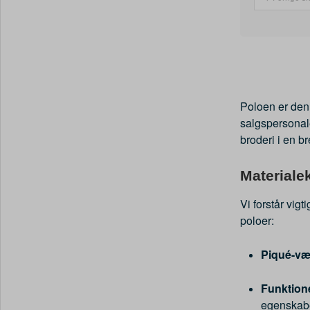
Poloen er den
salgspersonal
broderi i en br
Materiale
Vi forstår vig
poloer:
Piqué-v
Funktione
egenskaber