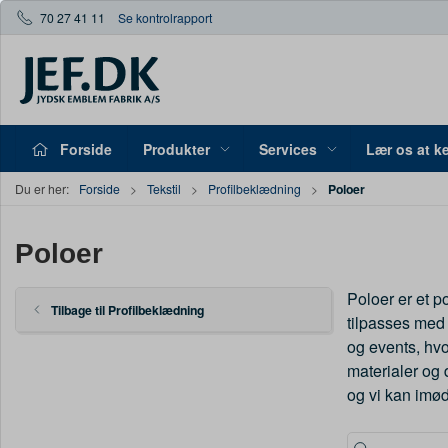
70 27 41 11
Se kontrolrapport
Forside
Produkter
Services
Lær os at k
Poloer
Du er her:
Forside
Tekstil
Profilbeklædning
Poloer
Poloer er et p
Tilbage til Profilbeklædning
tilpasses med 
og events, hvo
materialer og 
og vi kan imø