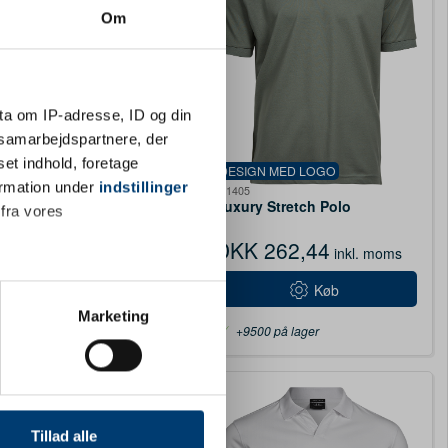
KK 131,51
inkl.
Om
s
Vis varianter
ta om IP-adresse, ID og din
s samarbejdspartnere, der
set indhold, foretage
DESIGN MED LOGO
ormation under
indstillinger
TJ1405
Luxury Stretch Polo
 fra vores
DKK 262,44
inkl. moms
Køb
ter
Marketing
+9500 på lager
ting)
 medier og til at analysere
nden for sociale medier,
Tillad alle