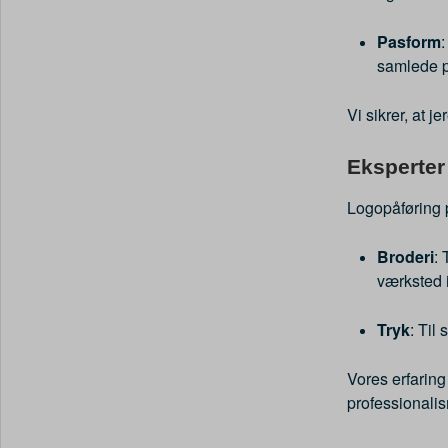
Pasform
:
samlede p
Vi sikrer, at j
Eksperter
Logopåføring p
Broderi
: 
værksted i
Tryk
: Til
Vores erfaring 
professionali