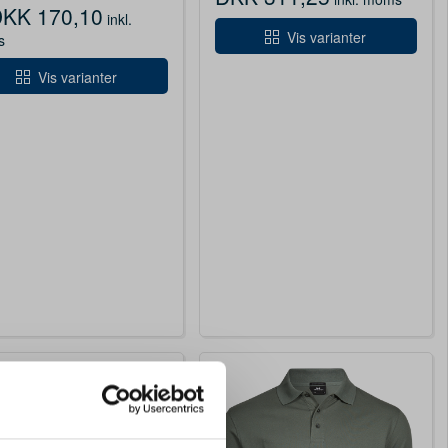
KK 170,10
inkl.
Vis varianter
s
Vis varianter
IGN MED LOGO
0
hirt klassisk