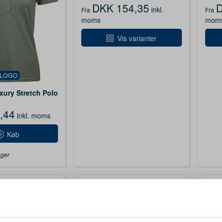
DKK 154,35
D
inkl.
Fra
Fra
moms
mom
Vis varianter
 LOGO
ury Stretch Polo
,44
inkl. moms
Køb
ager
DESIGN MED LOGO
DES
 LOGO
ID0320
ID052
PRO Wear poloshirt | lomme
Polos
 poloshirt |