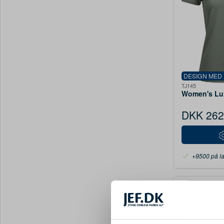
DESIGN MED
TJ145
Women's Lux
DKK 262
+9500 på l
DESIGN MED
ID0336
PRO Wear l/æ