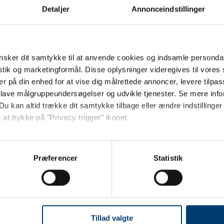
DKK 163,01
D
inkl.
Fra
Fra
Detaljer
Annonceindstillinger
86,24
inkl.
moms
mom
Vis varianter
s varianter
sker dit samtykke til at anvende cookies og indsamle personda
istik og marketingformål. Disse oplysninger videregives til vore
er på din enhed for at vise dig målrettede annoncer, levere tilpas
 lave målgruppeundersøgelser og udvikle tjenester. Se mere inf
Du kan altid trække dit samtykke tilbage eller ændre indstillinger
 at trykke på "Privacy trigger" ikonet.
Jeg ønsker at handle som
så gerne:
sninger om din placering, der kan være nøjagtig inden for få me
Præferencer
Statistik
Privat
Erhverv
 baseret på en scanning af dens unikke karakteristika (fingerprin
ebsitet.
 LOGO
se vores indhold og annoncer, til at vise dig funktioner til sociale
økologisk
oplysninger om din brug af vores hjemmeside med vores partnere i
Tillad valgte