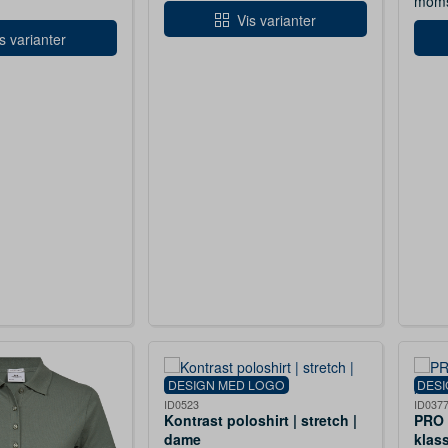
mom
Vis varianter
s varianter
DESIGN MED LOGO
DES
ID0523
ID037
Kontrast poloshirt | stretch |
PRO 
dame
klas