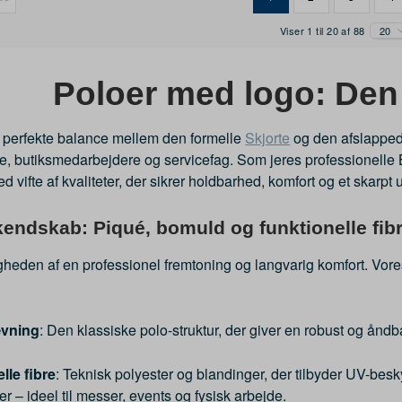
Viser 1 til 20 af 88
20
Poloer med logo: Den 
 perfekte balance mellem den formelle
Skjorte
og den afslappe
e, butiksmedarbejdere og servicefag. Som jeres professionelle 
ed vifte af kvaliteter, der sikrer holdbarhed, komfort og et skarpt 
kendskab: Piqué, bomuld og funktionelle fib
tigheden af en professionel fremtoning og langvarig komfort. Vo
ævning
: Den klassiske polo-struktur, der giver en robust og åndb
lle fibre
: Teknisk polyester og blandinger, der tilbyder UV-besk
 – ideel til messer, events og fysisk arbejde.