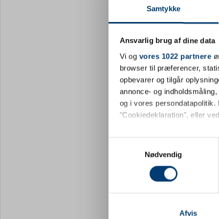
trykknap
Samtykke
DKK 1
Fra
moms
Ansvarlig brug af dine data
Vi
Vi og
vores 1022 partnere
øn
browser til præferencer, stat
opbevarer og tilgår oplysning
annonce- og indholdsmåling,
og i vores persondatapolitik. 
"Cookiedeklaration", eller ved
Hvis du tillader det, vil vi og
Samtykkevalg
Indsamle præcise oply
Nødvendig
Identificere din enhed
Dine valg anvendes på hele w
DESIGN MED
Vi bruger cookies til at tilpas
ID0586
Poloshirt | 
vores trafik. Vi deler også 
Afvis