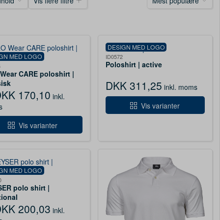
dhold
Vis flere filtre
Mest populære
DESIGN MED LOGO
IGN MED LOGO
ID0572
Poloshirt | active
6
Wear CARE poloshirt |
sisk
DKK 311,25
inkl. moms
KK 170,10
inkl.
Vis varianter
s
Vis varianter
IGN MED LOGO
0
ER polo shirt |
tional
KK 200,03
inkl.