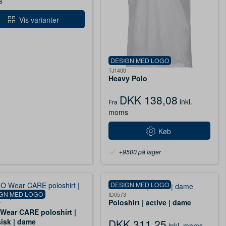
s
Vis varianter
DESIGN MED LOGO
TJ1400
Heavy Polo
DKK 138,08
inkl.
Fra
moms
Køb
+9500 på lager
DESIGN MED LOGO
IGN MED LOGO
ID0573
Poloshirt | active | dame
7
Wear CARE poloshirt |
sisk | dame
DKK 311,25
inkl. moms