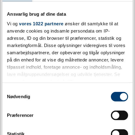
pap’et fra bagsiden være synlig.
Ansvarlig brug af dine data
Vi og
vores 1022 partnere
ønsker dit samtykke til at
Mere information
anvende cookies og indsamle persondata om IP-
adresse, ID og din browser til præferencer, statistik og
Information
Specifikationer
marketingformål. Disse oplysninger videregives til vores
samarbejdspartnere, der opbevarer og tilgår oplysninger
på din enhed for at vise dig målrettede annoncer, levere
Et aktivitetsemblem er et alternativ til et neutralt
tilpasset indhold, foretage annonce- og indholdsmåling,
emblem og gør det muligt at tilpasse rosetten til den
lave målgruppeundersøgelser og udvikle tjenester. Se
pågældende sportsgren. F.eks. kan der tilvælges et
mere information under
indstillinger
og i vores
aktivitetsemblem med hunde eller årstallet. Derudover
persondatapolitik. Du kan altid trække dit samtykke
Samtykkevalg
kan du også her vælge eget logo.
tilbage eller ændre indstillinger fra vores
Nødvendig
"Cookiedeklaration", eller ved at trykke på "Privacy
Eget logo?
trigger" ikonet.
Vi gør opmærksom på at der ved valg af eget logo
Jeg ønsker at handle som
Præferencer
kommer et opstartsgebyr og tillægsprisen pr. emblem
Hvis du tillader det, vil vi også gerne:
bliver ændret. Både tillægspris og opstartsgebyr er
Privat
Erhverv
Indsamle præcise oplysninger om din placering,
Statistik