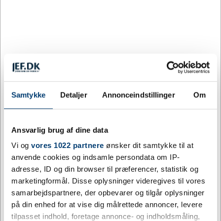
Information
Specifikationer
Rosette 3-lag – klassisk satin-
rosette med tre haler
En rosette er mere end en præmie – den er et synligt
Samtykke
Detaljer
Annonceindstillinger
Om
bevis på en indsats, der fortjener at blive husket.
Rosette 3-lag er udført i satin og fremstår med et solidt
og flot udtryk, der klæder alt fra hestesport og
Ansvarlig brug af dine data
hundeudstillinger til foreningsarrangementer og
Vi og
vores 1022 partnere
ønsker dit samtykke til at
konkurrencer. Rosetten fås i flere farver, så den kan
anvende cookies og indsamle persondata om IP-
matches til jeres klubfarver eller arrangementets tema.
adresse, ID og din browser til præferencer, statistik og
marketingformål. Disse oplysninger videregives til vores
Materiale:
Satin
samarbejdspartnere, der opbevarer og tilgår oplysninger
Diameter:
130 mm
på din enhed for at vise dig målrettede annoncer, levere
Antal haler:
3
tilpasset indhold, foretage annonce- og indholdsmåling,