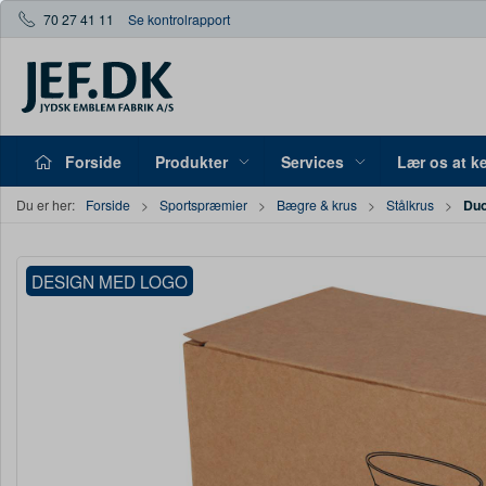
70 27 41 11
Se kontrolrapport
Forside
Produkter
Services
Lær os at k
Duo
Du er her:
Forside
Sportspræmier
Bægre & krus
Stålkrus
DESIGN MED LOGO