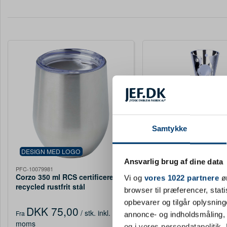
SIDSTE CHANCE
Samtykke
1485-02
Pokal Örebro Sølv 18
DESIGN MED LOGO
Ansvarlig brug af dine data
PFC-10079981
Corzo 350 ml RCS certificeret
Vi og
vores 1022 partnere
øn
DKK 81,90
/ st
recycled rustfrit stål
Fra
browser til præferencer, stat
kobbervakuumisoleret kop,
moms
opbevarer og tilgår oplysning
sølv
DKK 75,00
/ stk.
inkl.
Fra
annonce- og indholdsmåling,
Køb
moms
og i vores persondatapolitik. 