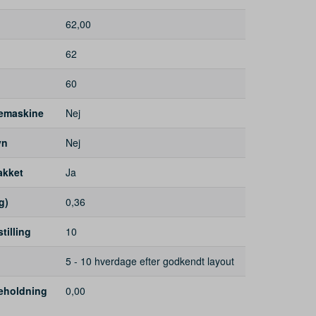
62,00
62
60
kemaskine
Nej
vn
Nej
akket
Ja
g)
0,36
illing
10
5 - 10 hverdage efter godkendt layout
beholdning
0,00