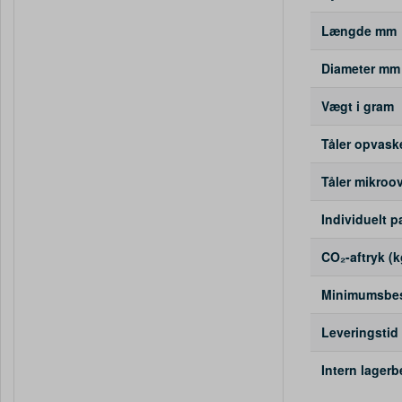
Længde mm
Diameter mm
Vægt i gram
Tåler opvas
Tåler mikroo
Individuelt p
CO₂-aftryk (k
Minimumsbest
Leveringstid
Intern lager