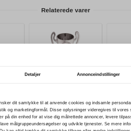
Relaterede varer
SIDSTE CHANCE
DESIGN 
Detaljer
Annonceindstillinger
16-942
17-24564
5 mm
Pokal Stavanger – Sølv
Pokal Tro
marmorpokal, 14 cm
sker dit samtykke til at anvende cookies og indsamle personda
DKK 38,85
DKK 
k.
inkl.
/ stk.
inkl.
Fra
Fra
istik og marketingformål. Disse oplysninger videregives til vore
moms
moms
er på din enhed for at vise dig målrettede annoncer, levere tilpas
 lave målgruppeundersøgelser og udvikle tjenester. Se mere inf
Køb
Du kan altid trække dit samtykke tilbage eller ændre indstillinger