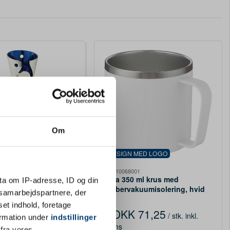
MED LOGO
Om
ndheim – Sølv, 18 cm
DESIGN MED LOGO
PFC-10068001
Jetta 350 ml krus med
ta om IP-adresse, ID og din
65,10
/ stk.
inkl.
kobbervakuumisolering, hvid
s samarbejdspartnere, der
set indhold, foretage
DKK 71,25
/ stk.
inkl.
Fra
ormation under
indstillinger
Køb
moms
 fra vores