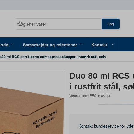
Søg
ende
Samarbejder og referencer
Kontakt
 80 ml RCS certificeret sæt espressokopper i rustfrit stål, sølv
Duo 80 ml RCS c
i rustfrit stål, sø
Varenummer:
PFC-10080481
Kontakt kundeservice for yde