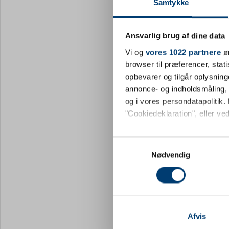
Samtykke
Ansvarlig brug af dine data
JEF0700
Vi og
vores 1022 partnere
øn
Venskabsfla
browser til præferencer, stat
valgfri flag
opbevarer og tilgår oplysning
DKK 1
Fra
annonce- og indholdsmåling,
moms
og i vores persondatapolitik. 
"Cookiedeklaration", eller ved
+9500 på l
Hvis du tillader det, vil vi og
Samtykkevalg
Indsamle præcise oply
Nødvendig
Identificere din enhed
Dine valg anvendes på hele w
Vi bruger cookies til at tilpas
vores trafik. Vi deler også 
Afvis
annonceringspartnere og anal