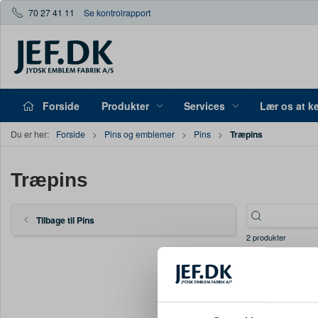
70 27 41 11
Se kontrolrapport
Forside
Produkter
Services
Lær os at k
Træpins
Du er her:
Forside
Pins og emblemer
Pins
Træpins
Tilbage til Pins
2 produkter