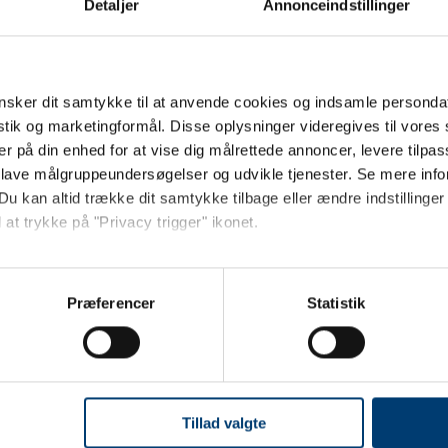
Detaljer
Annonceindstillinger
DESIGN MED LOGO
JEF175
sker dit samtykke til at anvende cookies og indsamle personda
g Træ, dobbelt
Træemblem 20 mm Rund
istik og marketingformål. Disse oplysninger videregives til vore
er på din enhed for at vise dig målrettede annoncer, levere tilpas
4,00
DKK 21,18
/ stk.
inkl.
/ stk.
inkl.
Fra
 lave målgruppeundersøgelser og udvikle tjenester. Se mere inf
moms
Du kan altid trække dit samtykke tilbage eller ændre indstillinger
Køb
Køb
 at trykke på "Privacy trigger" ikonet.
Jeg ønsker at handle som
ager
+9500 på lager
så gerne:
sninger om din placering, der kan være nøjagtig inden for få me
Præferencer
Statistik
Privat
Erhverv
Viser 1 til 2 af 2
20
 baseret på en scanning af dens unikke karakteristika (fingerprin
ebsitet.
Træpins med logo 
se vores indhold og annoncer, til at vise dig funktioner til sociale
oplysninger om din brug af vores hjemmeside med vores partnere i
Tillad valgte
ysepartnere. Vores partnere kan kombinere disse data med andr