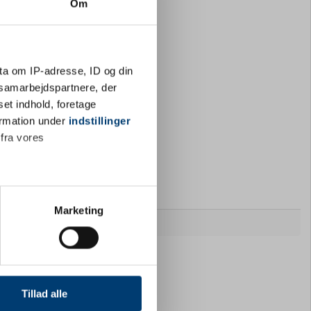
Om
ta om IP-adresse, ID og din
s samarbejdspartnere, der
set indhold, foretage
ormation under
indstillinger
 fra vores
ter
Marketing
ting)
og gravering
 medier og til at analysere
nden for sociale medier,
Tillad alle
e oplysninger, du har givet