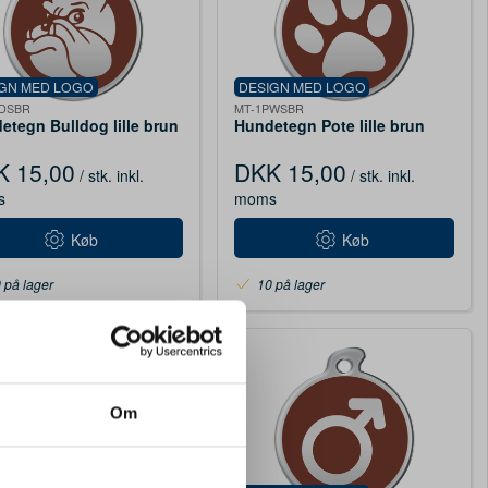
IGN MED LOGO
DESIGN MED LOGO
BDSBR
MT-1PWSBR
etegn Bulldog lille brun
Hundetegn Pote lille brun
 15,00
DKK 15,00
/ stk.
inkl.
/ stk.
inkl.
s
moms
Køb
Køb
 på lager
10 på lager
Om