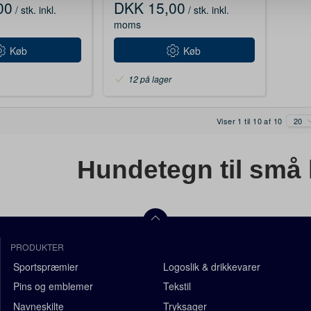
00
DKK 15,00
/ stk.
inkl.
/ stk.
inkl.
moms
Køb
Køb
12 på lager
Viser 1 til 10 af 10
20
Hundetegn til små 
PRODUKTER
Sportspræmier
Logoslik & drikkevarer
Pins og emblemer
Tekstil
Navneskilte
Tryksager