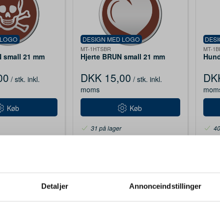
 LOGO
DESIGN MED LOGO
DES
MT-1HTSBR
MT-1
 small 21 mm
Hjerte BRUN small 21 mm
Hund
00
DKK 15,00
DKK
/ stk.
inkl.
/ stk.
inkl.
moms
mom
Køb
Køb
31 på lager
40
Detaljer
Annonceindstillinger