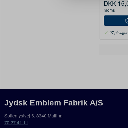
DKK 15,
moms
27 på lager
Jydsk Emblem Fabrik A/S
Sofienlystvej 6, 8340 Malling
70 27 41 11