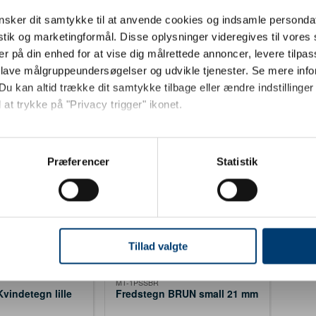
 LOGO
DESIGN MED LOGO
DES
MT-1BNSBR
MT-1
sker dit samtykke til at anvende cookies og indsamle personda
llartegn lille
Hundetegn Kødben lille brun
Hund
istik og marketingformål. Disse oplysninger videregives til vore
brun
er på din enhed for at vise dig målrettede annoncer, levere tilpas
00
DKK 15,00
DKK
/ stk.
inkl.
/ stk.
inkl.
 lave målgruppeundersøgelser og udvikle tjenester. Se mere inf
moms
mom
Du kan altid trække dit samtykke tilbage eller ændre indstillinger
Køb
Køb
 at trykke på "Privacy trigger" ikonet.
Jeg ønsker at handle som
13 på lager
17
så gerne:
sninger om din placering, der kan være nøjagtig inden for få me
Præferencer
Statistik
Privat
Erhverv
 baseret på en scanning af dens unikke karakteristika (fingerprin
ebsitet.
se vores indhold og annoncer, til at vise dig funktioner til sociale
oplysninger om din brug af vores hjemmeside med vores partnere i
Tillad valgte
ysepartnere. Vores partnere kan kombinere disse data med andr
 LOGO
DESIGN MED LOGO
et fra din brug af deres tjenester.
MT-1PSSBR
vindetegn lille
Fredstegn BRUN small 21 mm