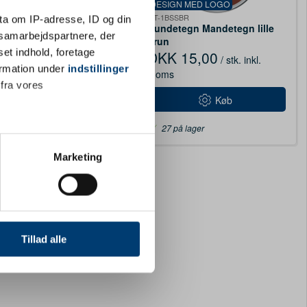
IGN MED LOGO
DESIGN MED LOGO
HYSBR
MT-1BSSBR
ta om IP-adresse, ID og din
etegn Brandhane lille
Hundetegn Mandetegn lille
s samarbejdspartnere, der
brun
set indhold, foretage
 15,00
DKK 15,00
/ stk.
inkl.
/ stk.
inkl.
ormation under
indstillinger
s
moms
 fra vores
Køb
Køb
 på lager
27 på lager
ter
Marketing
ting)
 medier og til at analysere
nden for sociale medier,
Tillad alle
e oplysninger, du har givet