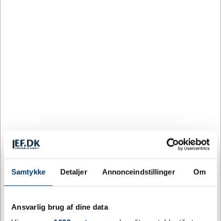
19 på lager
Samtykke
Detaljer
Annonceindstillinger
Om
DESIGN MED LOGO
MT-6FLMNL
Hundetegn Flag mellem hollandsk
Ansvarlig brug af dine data
DKK 15,00
/ stk.
inkl. moms