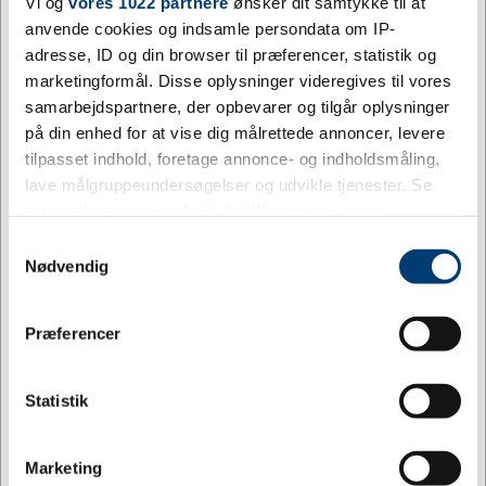
Vi og
vores 1022 partnere
ønsker dit samtykke til at
anvende cookies og indsamle persondata om IP-
Køb
adresse, ID og din browser til præferencer, statistik og
10 på lager
marketingformål. Disse oplysninger videregives til vores
samarbejdspartnere, der opbevarer og tilgår oplysninger
på din enhed for at vise dig målrettede annoncer, levere
tilpasset indhold, foretage annonce- og indholdsmåling,
lave målgruppeundersøgelser og udvikle tjenester. Se
mere information under
indstillinger
og i vores
persondatapolitik. Du kan altid trække dit samtykke
Samtykkevalg
tilbage eller ændre indstillinger fra vores
Nødvendig
"Cookiedeklaration", eller ved at trykke på "Privacy
trigger" ikonet.
Jeg ønsker at handle som
Præferencer
Hvis du tillader det, vil vi også gerne:
Privat
Erhverv
Indsamle præcise oplysninger om din placering,
Statistik
der kan være nøjagtig inden for få meter
DESIGN MED LOGO
Identificere din enhed baseret på en scanning af
MT-1BDMBU
Marketing
Hundetegn Bulldog mellem blå
dens unikke karakteristika (fingerprinting)