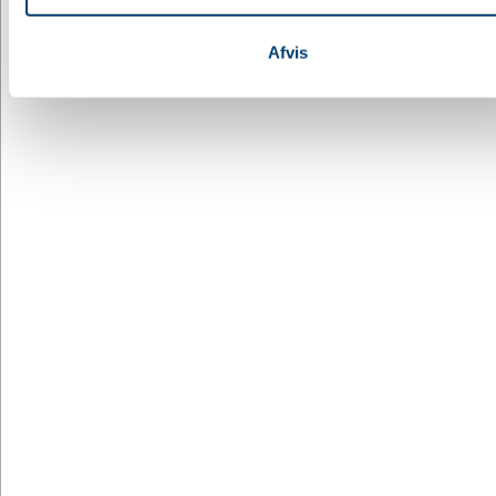
Afvis
DESIGN MED LOGO
G1171447-008999128
Kuglepen af Genbrugt karton Debra - rød
DKK 1,71
/ stk.
inkl. moms
Køb
+9500 på lager
DESIGN MED LOGO
G1351334-002999128
Lakeret trykknap-kuglepen af Genbrugt aluminium
Maren - hvid
DKK 7,15
/ stk.
inkl. moms
Fra
Køb
+9500 på lager