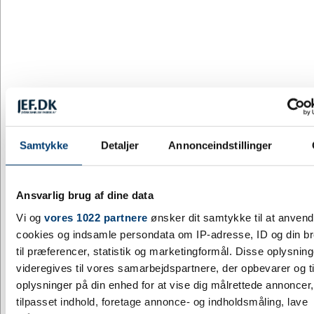
G971897-010999128
Kuglepen af Aluminium Alexander - bordeaux
DKK 3,87
/ stk.
inkl. moms
Fra
Køb
6881 på lager
Samtykke
Detaljer
Annonceindstillinger
DESIGN MED LOGO
G3788-011999999
Kuglepen af Bambus Meera - brun
Ansvarlig brug af dine data
DKK 4,93
Vi og
vores 1022 partnere
ønsker dit samtykke til at anven
/ stk.
inkl. moms
cookies og indsamle persondata om IP-adresse, ID og din b
Køb
til præferencer, statistik og marketingformål. Disse oplysning
videregives til vores samarbejdspartnere, der opbevarer og ti
+9500 på lager
oplysninger på din enhed for at vise dig målrettede annoncer,
tilpasset indhold, foretage annonce- og indholdsmåling, lave