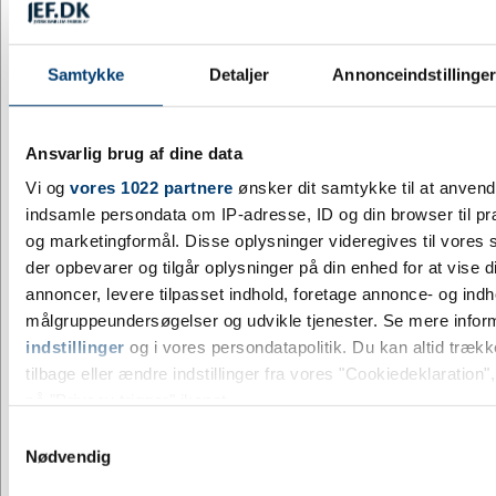
+9500 på lager
Samtykke
Detaljer
Annonceindstillinge
DESIGN MED LOGO
G5210-004999999
Ansvarlig brug af dine data
Kuglepen af ABS plast Thiago - grøn
Vi og
vores 1022 partnere
ønsker dit samtykke til at anven
DKK 1,93
/ stk.
inkl. moms
indsamle persondata om IP-adresse, ID og din browser til præ
Fra
og marketingformål. Disse oplysninger videregives til vores
Køb
der opbevarer og tilgår oplysninger på din enhed for at vise d
annoncer, levere tilpasset indhold, foretage annonce- og ind
+9500 på lager
målgruppeundersøgelser og udvikle tjenester. Se mere infor
indstillinger
og i vores persondatapolitik. Du kan altid træk
tilbage eller ændre indstillinger fra vores "Cookiedeklaration",
1
...
6
7
8
9
10
11
på "Privacy trigger" ikonet.
Viser 161 til 180 af 1289
20
Samtykkevalg
Hvis du tillader det, vil vi også gerne:
Nødvendig
Indsamle præcise oplysninger om din placering, der 