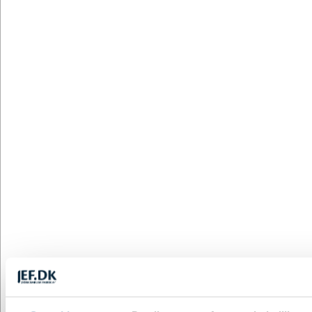
DESIGN MED LOGO
G1312671-023999999
Solcreme Luka - blå
DKK 13,14
/ stk.
inkl. moms
Fra
Ikke på lager