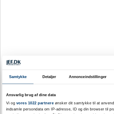
DESIGN MED LOGO
14101-5
Drikkedunk med logo 750 ml - Aqua transparent - Shiva
DKK 22,44
/ stk.
inkl. moms
Fra
Køb
+9500 på lager
Samtykke
Detaljer
Annonceindstillinger
Ansvarlig brug af dine data
Vi og
vores 1022 partnere
ønsker dit samtykke til at anven
indsamle persondata om IP-adresse, ID og din browser til pr