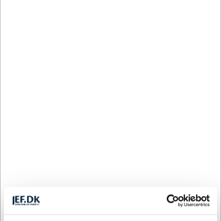
+9500 på lager
XB07
Krydsbånd 7 stk. sammensat
DKK 785,29
/ stk.
inkl. moms