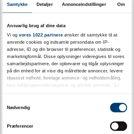
Samtykke
Detaljer
Annonceindstillinger
Om
Køb
+9500 på lager
Ansvarlig brug af dine data
Vi og
vores 1022 partnere
ønsker dit samtykke til at
anvende cookies og indsamle persondata om IP-
adresse, ID og din browser til præferencer, statistik og
marketingformål. Disse oplysninger videregives til vores
samarbejdspartnere, der opbevarer og tilgår oplysninger
på din enhed for at vise dig målrettede annoncer, levere
tilpasset indhold, foretage annonce- og indholdsmåling,
lave målgruppeundersøgelser og udvikle tjenester. Se
mere information under
indstillinger
og i vores
persondatapolitik. Du kan altid trække dit samtykke
Samtykkevalg
tilbage eller ændre indstillinger fra vores
Nødvendig
"Cookiedeklaration", eller ved at trykke på "Privacy
trigger" ikonet.
Jeg ønsker at handle som
Præferencer
SILD05
Sildebjælke 5 bånd