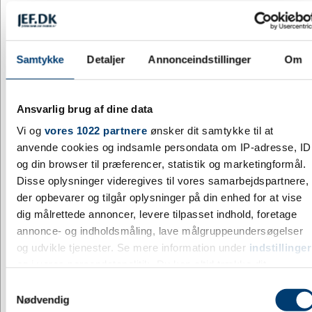
40005
Jetcad Gul (plast)
Samtykke
Detaljer
Annonceindstillinger
Om
DKK 5,45
/ stk.
inkl. moms
Fra
Ansvarlig brug af dine data
Køb nu
Vi og
vores 1022 partnere
ønsker dit samtykke til at
397 på lager
anvende cookies og indsamle persondata om IP-adresse, ID
og din browser til præferencer, statistik og marketingformål.
Disse oplysninger videregives til vores samarbejdspartnere,
der opbevarer og tilgår oplysninger på din enhed for at vise
dig målrettede annoncer, levere tilpasset indhold, foretage
annonce- og indholdsmåling, lave målgruppeundersøgelser
og udvikle tjenester. Se mere information under
indstillinger
og i vores persondatapolitik. Du kan altid trække dit
samtykke tilbage eller ændre indstillinger fra vores
Samtykkevalg
"Cookiedeklaration", eller ved at trykke på "Privacy trigger"
Nødvendig