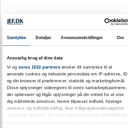
JEF12813
Bordflag Cuba
DKK 58,54
/ stk.
inkl. moms
Fra
Samtykke
Detaljer
Annonceindstillinger
Om
Køb nu
10 på lager
Ansvarlig brug af dine data
Vi og
vores 1022 partnere
ønsker dit samtykke til at
anvende cookies og indsamle persondata om IP-adresse, ID
og din browser til præferencer, statistik og marketingformål.
Disse oplysninger videregives til vores samarbejdspartnere,
der opbevarer og tilgår oplysninger på din enhed for at vise
dig målrettede annoncer, levere tilpasset indhold, foretage
annonce- og indholdsmåling, lave målgruppeundersøgelser
og udvikle tjenester. Se mere information under
indstillinger
og i vores persondatapolitik. Du kan altid trække dit