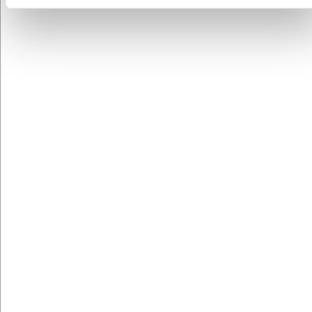
JEF12811
Bordflag USA
DKK 58,54
/ stk.
inkl. moms
Fra
Køb nu
+9500 på lager