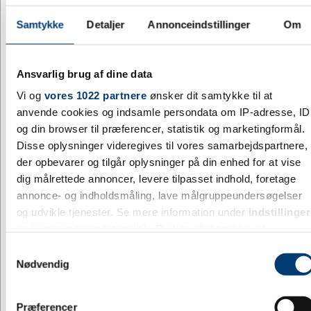
Samtykke
Detaljer
Annonceindstillinger
Om
Ansvarlig brug af dine data
Vi og
vores 1022 partnere
ønsker dit samtykke til at
anvende cookies og indsamle persondata om IP-adresse, ID
og din browser til præferencer, statistik og marketingformål.
Disse oplysninger videregives til vores samarbejdspartnere,
der opbevarer og tilgår oplysninger på din enhed for at vise
JEF0150
Venskabsflag Nigeria
dig målrettede annoncer, levere tilpasset indhold, foretage
annonce- og indholdsmåling, lave målgruppeundersøgelser
DKK 14,00
/ stk.
inkl. moms
Fra
og udvikle tjenester. Se mere information under
indstillinger
og i vores persondatapolitik. Du kan altid trække dit
Køb
samtykke tilbage eller ændre indstillinger fra vores
Samtykkevalg
+9500 på lager
"Cookiedeklaration", eller ved at trykke på "Privacy trigger"
Nødvendig
ikonet.
Præferencer
Jeg ønsker at handle som