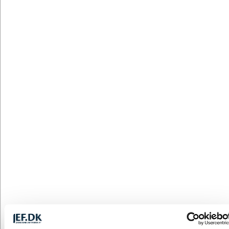
JEF0176
Venskabsflag Uruguay
DKK 14,00
/ stk.
inkl. moms
Fra
Køb
+9500 på lager