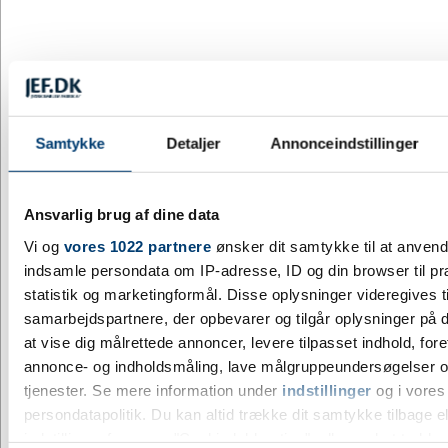
A1-8D
Brydning - 25 mm
DKK 2,30
/ stk.
inkl. moms
Fra
Samtykke
Detaljer
Annonceindstillinger
Køb nu
331 på lager
Ansvarlig brug af dine data
Vi og
vores 1022 partnere
ønsker dit samtykke til at anven
indsamle persondata om IP-adresse, ID og din browser til pr
statistik og marketingformål. Disse oplysninger videregives t
samarbejdspartnere, der opbevarer og tilgår oplysninger på d
at vise dig målrettede annoncer, levere tilpasset indhold, for
annonce- og indholdsmåling, lave målgruppeundersøgelser o
tjenester. Se mere information under
indstillinger
og i vores
persondatapolitik. Du kan altid trække dit samtykke tilbage e
indstillinger fra vores "Cookiedeklaration", eller ved at trykk